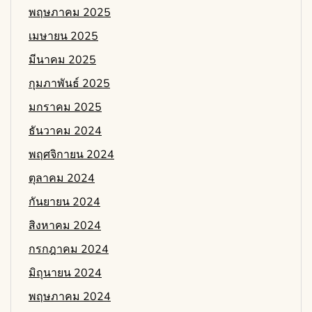
พฤษภาคม 2025
เมษายน 2025
มีนาคม 2025
กุมภาพันธ์ 2025
มกราคม 2025
ธันวาคม 2024
พฤศจิกายน 2024
ตุลาคม 2024
กันยายน 2024
สิงหาคม 2024
กรกฎาคม 2024
มิถุนายน 2024
พฤษภาคม 2024