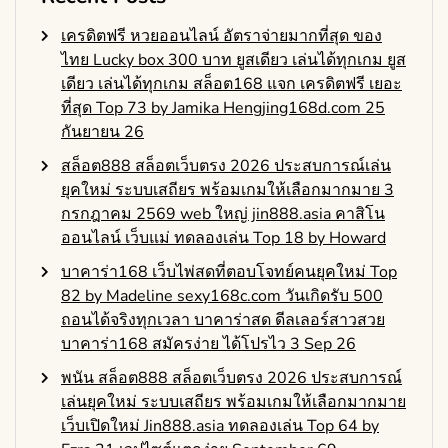
เครดิตฟรี หวยออนไลน์ อัตราจ่ายมากที่สุด ของ
ไทย Lucky box 300 บาท ยูสเดียว เล่นได้ทุกเกม ยูส
เดียว เล่นได้ทุกเกม สล็อต168 แจก เครดิตฟรี เยอะ
ที่สุด Top 73 by Jamika Hengjing168d.com 25
กันยายน 26
สล็อต888 สล็อตเว็บตรง 2026 ประสบการณ์เล่น
ยุคใหม่ ระบบเสถียร พร้อมเกมให้เลือกมากมาย 3
กรกฎาคม 2569 web ใหญ่ jin888.asia คาสิโน
ออนไลน์ เว็บแม่ ทดลองเล่น Top 18 by Howard
บาคาร่า168 เว็บไพ่สดที่ตอบโจทย์คนยุคใหม่ Top
82 by Madeline sexy168c.com วันเกิดรับ 500
ถอนได้จริงทุกเวลา บาคาร่าสด ดีลเลอร์สาวสวย
บาคาร่า168 สมัครง่าย ได้โปรไว 3 Sep 26
พนัน สล็อต888 สล็อตเว็บตรง 2026 ประสบการณ์
เล่นยุคใหม่ ระบบเสถียร พร้อมเกมให้เลือกมากมาย
เว็บเปิดใหม่ Jin888.asia ทดลองเล่น Top 64 by