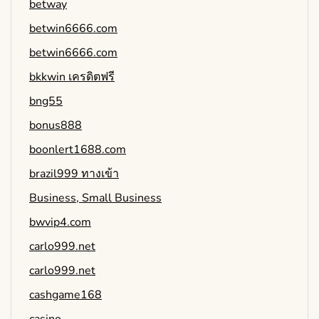
betway
betwin6666.com
betwin6666.com
bkkwin เครดิตฟรี
bng55
bonus888
boonlert1688.com
brazil999 ทางเข้า
Business, Small Business
bwvip4.com
carlo999.net
carlo999.net
cashgame168
casino