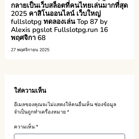
กลายเป็นเว็บสล็อตที่คนไทยเล่นมากที่สุด
2025 คาสิโนออนไลน์ เว็บใหญ่
fullslotpg ทดลองเล่น Top 87 by
Alexis pgslot Fullslotpg.run 16
พฤศจิกา 68
27 พฤศจิกายน 2025
ใส่ความเห็น
อีเมลของคุณจะไม่แสดงให้คนอื่นเห็น
ช่องข้อมูล
จำเป็นถูกทำเครื่องหมาย
*
ความเห็น
*