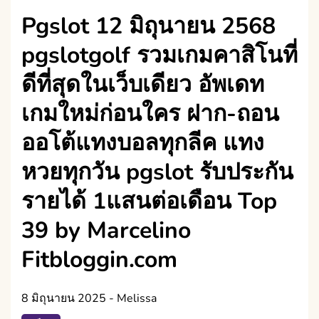
Pgslot 12 มิถุนายน 2568
pgslotgolf รวมเกมคาสิโนที่
ดีที่สุดในเว็บเดียว อัพเดท
เกมใหม่ก่อนใคร ฝาก-ถอน
ออโต้แทงบอลทุกลีค แทง
หวยทุกวัน pgslot รับประกัน
รายได้ 1แสนต่อเดือน Top
39 by Marcelino
Fitbloggin.com
8 มิถุนายน 2025
-
Melissa