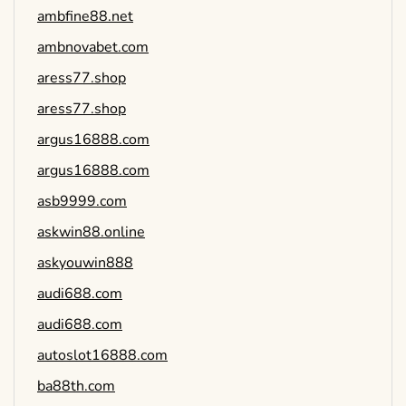
ambfine88.net
ambnovabet.com
aress77.shop
aress77.shop
argus16888.com
argus16888.com
asb9999.com
askwin88.online
askyouwin888
audi688.com
audi688.com
autoslot16888.com
ba88th.com