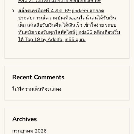
Ezra 21 เวปไซต์แตกง่าย September 69
สล็อตเครดิตฟรี 4 ส.ค. 69 jinda55 สุดยอด
ประสบการณ์ความบันเทิงออนไลน์ เล่นได้รับเงิน
เต็ม เล่นเสียรับเงินคืน ได้เงินเร็ว เข้าใจง่าย ระบบ
ทันสมัย รองรับทุกไลฟ์สไตล์ jinda55 คลิกเดียวเริ่ม
ได้ Top 19 by Adolfo jin55.guru
Recent Comments
ไม่มีความเห็นที่จะแสดง
Archives
กรกฎาคม 2026