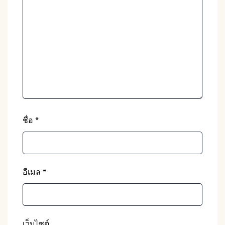
ชื่อ
*
อีเมล
*
เว็บไซต์