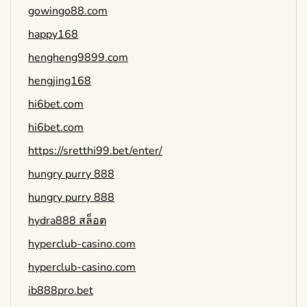
gowingo88.com
happy168
hengheng9899.com
hengjing168
hi6bet.com
hi6bet.com
https://sretthi99.bet/enter/
hungry purry 888
hungry purry 888
hydra888 สล็อต
hyperclub-casino.com
hyperclub-casino.com
ib888pro.bet