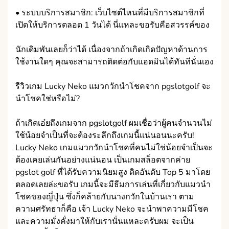
• ระบบบริการสมาชิก: เว็บไซต์ไหนที่มีบริการสมาชิกที่
เปิดให้บริการตลอด 1 วันได้ นี่แหละขอรับคือสวรรค์ของ
นักเดิมพันเลยก็ว่าได้ เนื่องจากถ้าเกิดเกิดปัญหาด้านการ
ใช้งานใดๆ คุณจะสามารถติดต่อกับแอดมินได้ทันทีนั่นเอง
รีวิวเกม Lucky Neko แมวกวักนำโชคจาก pgslotgolf จะ
นำโชคใช่หรือไม่?
ถ้าเกิดเอ๋ยถึงเกมจาก pgslotgolf ผมเชื่อว่าผู้คนจำนวนไม่
ใช้น้อยจำเป็นที่จะต้องระลึกถึงเกมนี้แน่นอนนะครับ!
Lucky Neko เกมแมวกวักนำโชคที่คนไม่ใช่น้อยจำเป็นจะ
ต้องเคยเล่นกันอย่างแน่นอน เป็นเกมสล็อตจากค่าย
pgslot golf ที่ได้รับความนิยมสูง ติดอันดับ Top 5 มาโดย
ตลอดเลยล่ะขอรับ เกมนี้จะมีธีมการเล่นที่เกี่ยวกับแมวนำ
โชคของญี่ปุ่น ซึ่งก็คล้ายกับนางกวักในบ้านเรา ตาม
ความศรัทธาก็คือ เจ้า Lucky Neko จะนำพาความมีโชค
และความมั่งคั่งมาให้กับเรานั่นแหละครับผม จะเป็น