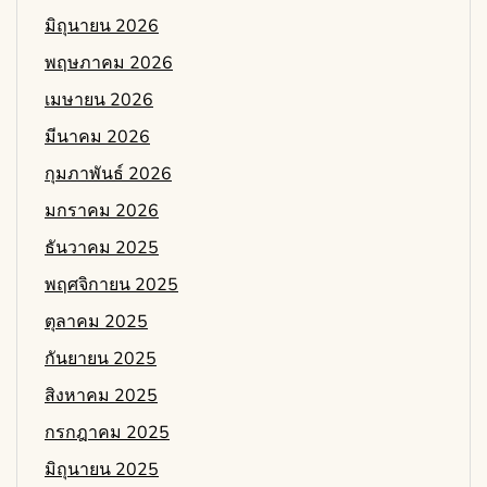
มิถุนายน 2026
พฤษภาคม 2026
เมษายน 2026
มีนาคม 2026
กุมภาพันธ์ 2026
มกราคม 2026
ธันวาคม 2025
พฤศจิกายน 2025
ตุลาคม 2025
กันยายน 2025
สิงหาคม 2025
กรกฎาคม 2025
มิถุนายน 2025