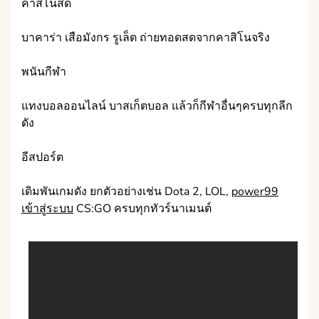
คาสิโนสด
บาคาร่า เสือมังกร รูเล็ต ถ่ายทอดสดจากคาสิโนจริง
พนันกีฬา
แทงบอลออนไลน์ บาสเก็ตบอล แล้วก็กีฬาอื่นๆครบทุกลีก
ดัง
อีสปอร์ต
เดิมพันเกมดัง ยกตัวอย่างเช่น Dota 2, LOL,
power99
เข้าสู่ระบบ
CS:GO ครบทุกทัวร์นาเมนต์