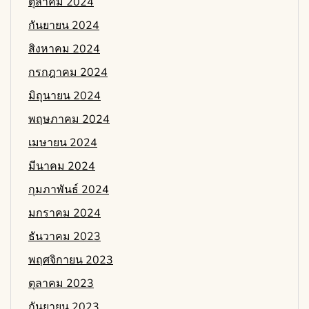
ตุลาคม 2024
กันยายน 2024
สิงหาคม 2024
กรกฎาคม 2024
มิถุนายน 2024
พฤษภาคม 2024
เมษายน 2024
มีนาคม 2024
กุมภาพันธ์ 2024
มกราคม 2024
ธันวาคม 2023
พฤศจิกายน 2023
ตุลาคม 2023
กันยายน 2023