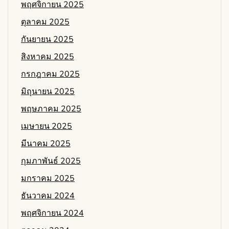
พฤศจิกายน 2025
ตุลาคม 2025
กันยายน 2025
สิงหาคม 2025
กรกฎาคม 2025
มิถุนายน 2025
พฤษภาคม 2025
เมษายน 2025
มีนาคม 2025
กุมภาพันธ์ 2025
มกราคม 2025
ธันวาคม 2024
พฤศจิกายน 2024