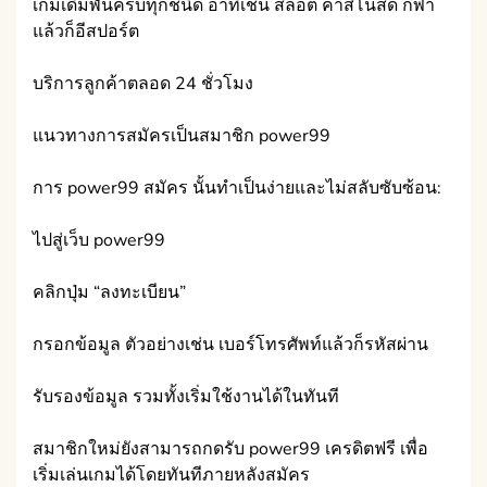
เกมเดิมพันครบทุกชนิด อาทิเช่น สล็อต คาสิโนสด กีฬา
แล้วก็อีสปอร์ต
บริการลูกค้าตลอด 24 ชั่วโมง
แนวทางการสมัครเป็นสมาชิก power99
การ power99 สมัคร นั้นทำเป็นง่ายและไม่สลับซับซ้อน:
ไปสู่เว็บ power99
คลิกปุ่ม “ลงทะเบียน”
กรอกข้อมูล ตัวอย่างเช่น เบอร์โทรศัพท์แล้วก็รหัสผ่าน
รับรองข้อมูล รวมทั้งเริ่มใช้งานได้ในทันที
สมาชิกใหม่ยังสามารถกดรับ power99 เครดิตฟรี เพื่อ
เริ่มเล่นเกมได้โดยทันทีภายหลังสมัคร