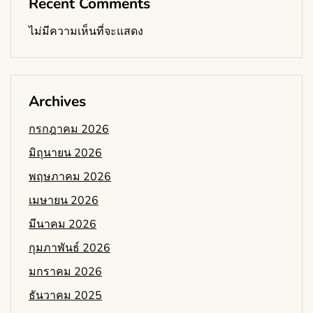
Recent Comments
ไม่มีความเห็นที่จะแสดง
Archives
กรกฎาคม 2026
มิถุนายน 2026
พฤษภาคม 2026
เมษายน 2026
มีนาคม 2026
กุมภาพันธ์ 2026
มกราคม 2026
ธันวาคม 2025