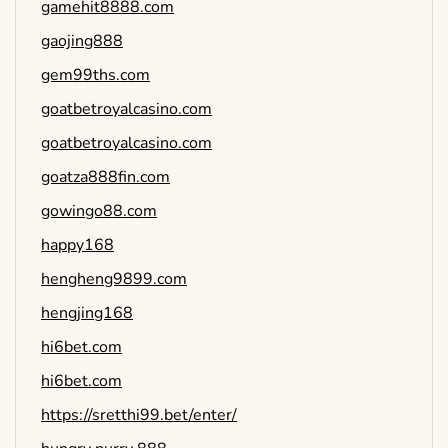
gamehit8888.com
gaojing888
gem99ths.com
goatbetroyalcasino.com
goatbetroyalcasino.com
goatza888fin.com
gowingo88.com
happy168
hengheng9899.com
hengjing168
hi6bet.com
hi6bet.com
https://sretthi99.bet/enter/