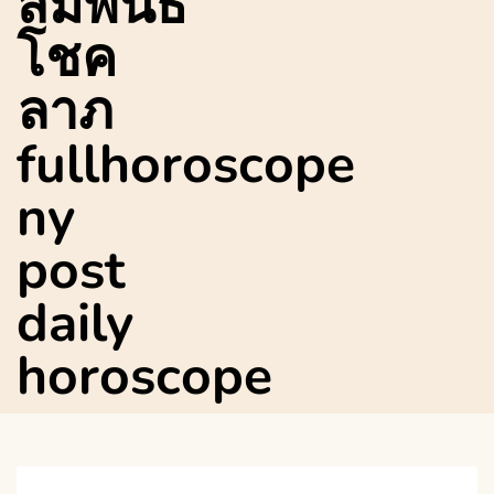
สัมพันธ์
โชค
ลาภ
fullhoroscope
ny
post
daily
horoscope