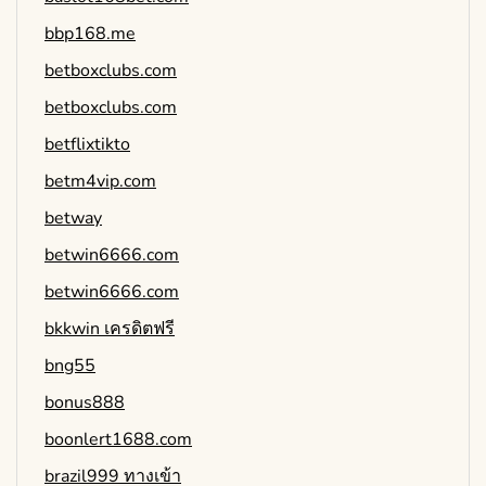
bbp168.me
betboxclubs.com
betboxclubs.com
betflixtikto
betm4vip.com
betway
betwin6666.com
betwin6666.com
bkkwin เครดิตฟรี
bng55
bonus888
boonlert1688.com
brazil999 ทางเข้า