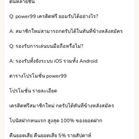
ตนหลายชั้น
Q: power99 เครดิตฟรี ยอมรับได้อย่างไร?
A: สมาชิกใหม่สามารถกดรับได้ในทันทีข้างหลังสมัคร
Q: รองรับการเล่นบนมือถือหรือไม่?
A: รองรับทั้งยังระบบ iOS รวมทั้ง Android
ตารางโปรโมชั่น power99
โปรโมชั่น รายละเอียด
เครดิตฟรีสมาชิกใหม่ กดรับได้ทันทีข้างหลังสมัคร
โบนัสฝากหนแรก สูงสุด 100% ของยอดฝาก
คืนยอดเสีย คืนยอดเสีย 5% รายสัปดาห์