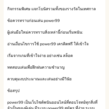
กิจกรรมพิเศษ แจกโบนัสรวมทั้งของรางวัลในเทศกาล
ข้อควรทราบก่อนเล่น power99
ผู้เล่นมือใหม่ควรทราบสิ่งเหล่านี้ก่อนเริ่มพนัน:
อ่านเงื่อนไขการใช้ power99 เครดิตฟรี ให้เข้าใจ
เริ่มจากเกมที่เข้าใจง่าย อย่างเช่น สล็อต
ทดสอบเล่นเพื่อฝึกฝนความชำนาญ
ควบคุมงบประมาณและเล่นอย่างมีวินัย
ข้อสรุป
power99 เป็นเว็บไซต์พนันออนไลน์ที่ตอบโจทย์ทุกสิ่งที่
จำเป็นของผู้เล่น มีระบบ power99 สมัคร ที่ง่าย ระบบ