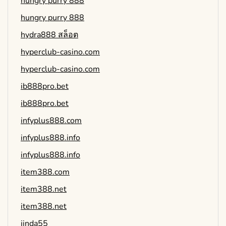
hungry purry 888
hungry purry 888
hydra888 สล็อต
hyperclub-casino.com
hyperclub-casino.com
ib888pro.bet
ib888pro.bet
infyplus888.com
infyplus888.info
infyplus888.info
item388.com
item388.net
item388.net
jinda55