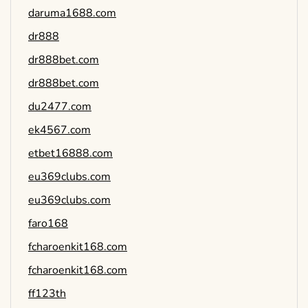
daruma1688.com
dr888
dr888bet.com
dr888bet.com
du2477.com
ek4567.com
etbet16888.com
eu369clubs.com
eu369clubs.com
faro168
fcharoenkit168.com
fcharoenkit168.com
ff123th