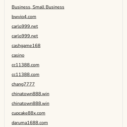
Business, Small Business
bwvip4.com
carlo999.net
carlo999.net
cashgame168
casino
cc11388.com
cc11388.com
chang7777
chinatown888.win
chinatown888.win
cupcake88x.com
daruma1688.com