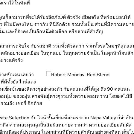
ของเราได้ในทันที
ุณก็สามารถที่จะได้รับผลิตภัณฑ์ ตัวจริง เสียงจริง ที่พร้อมมอบให้
ที่ไม่มีตรงไหน ราวกับ ที่นี่อีกด้วย รวมทั้งเป็น ส่วนที่มีความหมา
้น และก็ยังคงเป็นอีกหนึ่งตัวเลือก หรือส่วนที่สำคัญ
 ที่คุณสามารถจับใจ กับรสชาติ รวมทั้งตัวฉลาก รวมทั้งรสใหม่ๆที่สุดแส
ใจหลักอย่างยอดเยี่ยม ในทุกแบบ ในทุกความจำเป็น ในทุกหัวใจหลัก
ย่างแท้จริง
ย่างชัดเจน เลยว่า
มีทั้งยัง ไวน์แดง
ความเข้มข้นของสีต่างๆอย่างลงตัว กับคะแนนที่ให้สูง ถึง 90 คะแนน
ิ่นหอมนุ่ม ขององุ่น สายพันธุ์ต่างๆรวมทั้งความหอมหวาน โดยผลไม้สี
รวมถึง เชอรี่ อีกด้วย
Selection กับ ไวน์ ชั้นเยี่ยมที่ส่งตรงจาก Napa Valley ก็จำเป็น
เข้าถึง ความละมุนนุ่มลิ้นสัมผัสหมายความว่า ความยอดเยี่ยมสัมผัส
อีกหนึ่งองค์ประกอบ ในทุกส่วนที่มีความสำคัญ อย่างสูงที่สุด เต็มไ