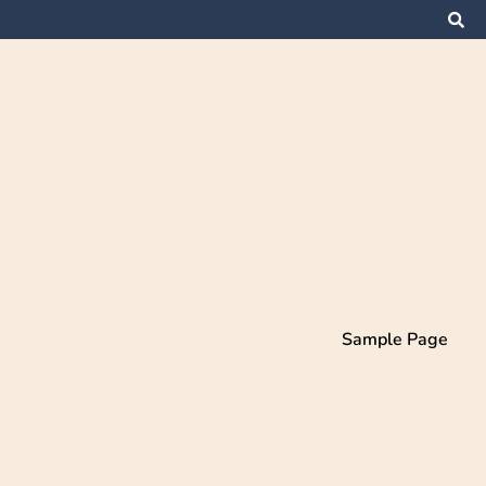
Sample Page