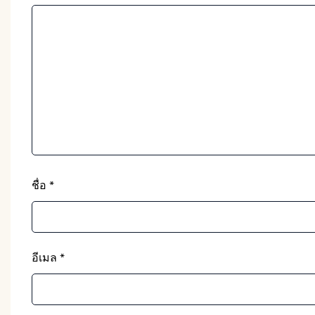
ชื่อ
*
อีเมล
*