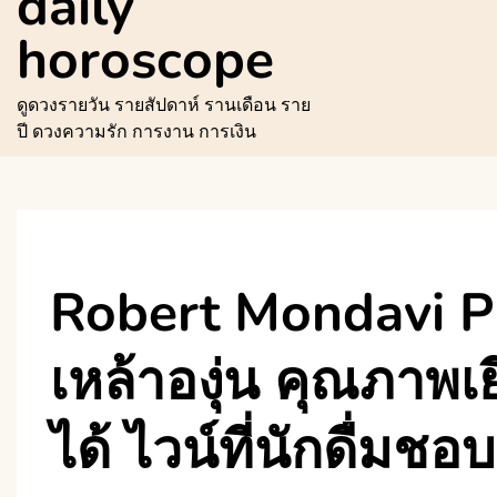
daily
horoscope
ดูดวงรายวัน รายสัปดาห์ รานเดือน ราย
ปี ดวงความรัก การงาน การเงิน
Robert Mondavi Pr
เหล้าองุ่น คุณภาพเย
ได้ ไวน์ที่นักดื่มชอ