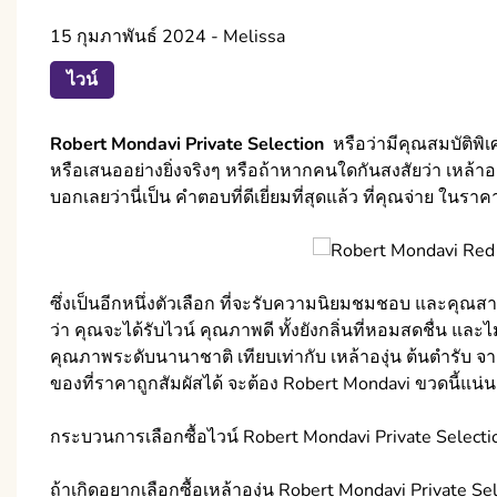
15 กุมภาพันธ์ 2024
-
Melissa
ไวน์
Robert Mondavi Private Selection
หรือว่ามีคุณสมบัติพ
หรือเสนออย่างยิ่งจริงๆ หรือถ้าหากคนใดกันสงสัยว่า เหล้า
บอกเลยว่านี่เป็น คำตอบที่ดีเยี่ยมที่สุดแล้ว ที่คุณจ่าย ในราค
ซึ่งเป็นอีกหนึ่งตัวเลือก ที่จะรับความนิยมชมชอบ และคุณสาม
ว่า คุณจะได้รับไวน์ คุณภาพดี ทั้งยังกลิ่นที่หอมสดชื่น แล
คุณภาพระดับนานาชาติ เทียบเท่ากับ เหล้าองุ่น ต้นตำรับ จาก
ของที่ราคาถูกสัมผัสได้ จะต้อง Robert Mondavi ขวดนี้แน่
กระบวนการเลือกซื้อไวน์ Robert Mondavi Private Selecti
ถ้าเกิดอยากเลือกซื้อเหล้าองุ่น Robert Mondavi Private S