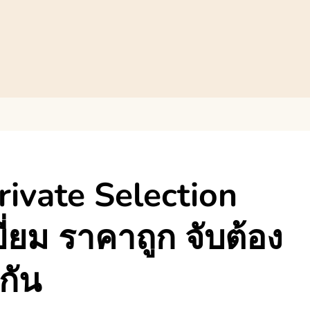
ivate Selection
ี่ยม ราคาถูก จับต้อง
บกัน