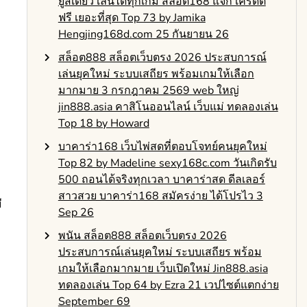
ยูสเดียว เล่นได้ทุกเกม สล็อต168 แจก เครดิต
ฟรี เยอะที่สุด Top 73 by Jamika
Hengjing168d.com 25 กันยายน 26
สล็อต888 สล็อตเว็บตรง 2026 ประสบการณ์
เล่นยุคใหม่ ระบบเสถียร พร้อมเกมให้เลือก
มากมาย 3 กรกฎาคม 2569 web ใหญ่
jin888.asia คาสิโนออนไลน์ เว็บแม่ ทดลองเล่น
Top 18 by Howard
บาคาร่า168 เว็บไพ่สดที่ตอบโจทย์คนยุคใหม่
Top 82 by Madeline sexy168c.com วันเกิดรับ
500 ถอนได้จริงทุกเวลา บาคาร่าสด ดีลเลอร์
สาวสวย บาคาร่า168 สมัครง่าย ได้โปรไว 3
ี
Sep 26
พนัน สล็อต888 สล็อตเว็บตรง 2026
ประสบการณ์เล่นยุคใหม่ ระบบเสถียร พร้อม
เกมให้เลือกมากมาย เว็บเปิดใหม่ Jin888.asia
ทดลองเล่น Top 64 by Ezra 21 เวปไซต์แตกง่าย
September 69