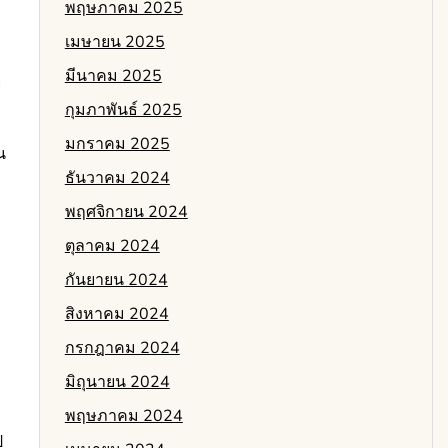
พฤษภาคม 2025
เมษายน 2025
มีนาคม 2025
ย
กุมภาพันธ์ 2025
มกราคม 2025
น
ธันวาคม 2024
พฤศจิกายน 2024
ตุลาคม 2024
กันยายน 2024
สิงหาคม 2024
กรกฎาคม 2024
มิถุนายน 2024
พฤษภาคม 2024
ป