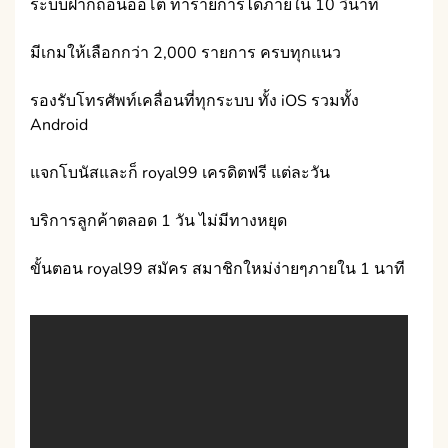
ระบบฝากถอนออโต้ ทำรายการได้ภายใน 10 วินาที
มีเกมให้เลือกกว่า 2,000 รายการ ครบทุกแนว
รองรับโทรศัพท์เคลื่อนที่ทุกระบบ ทั้ง iOS รวมทั้ง
Android
แจกโบนัสและก็ royal99 เครดิตฟรี แต่ละวัน
บริการลูกค้าตลอด 1 วัน ไม่มีทางหยุด
ขั้นตอน royal99 สมัคร สมาชิกใหม่ง่ายๆภายใน 1 นาที