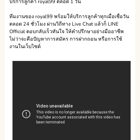
บริการลูกค้า royal99 ตลอด 1 วัน
ทีมงานของ royal99 พร้อมให้บริการลูกค้าทุกเมื่อเชื่อวัน
ตลอด 24 ชั่วโมง ผ่านวิถีทาง Live Chat แล้วก็ LINE
Official ตอบกลับเร็วทันใจ ให้คำปรึกษาอย่างมืออาชีพ
ไม่ว่าจะคือปัญหาการสมัคร การฝากถอน หรือการใช้
งานในเว็บไซต์