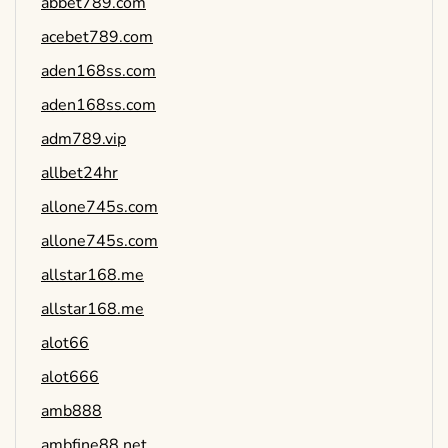
abbet789.com
acebet789.com
aden168ss.com
aden168ss.com
adm789.vip
allbet24hr
allone745s.com
allone745s.com
allstar168.me
allstar168.me
alot66
alot666
amb888
ambfine88.net