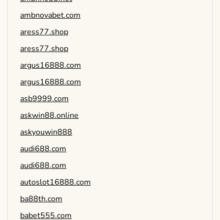
ambnovabet.com
aress77.shop
aress77.shop
argus16888.com
argus16888.com
asb9999.com
askwin88.online
askyouwin888
audi688.com
audi688.com
autoslot16888.com
ba88th.com
babet555.com