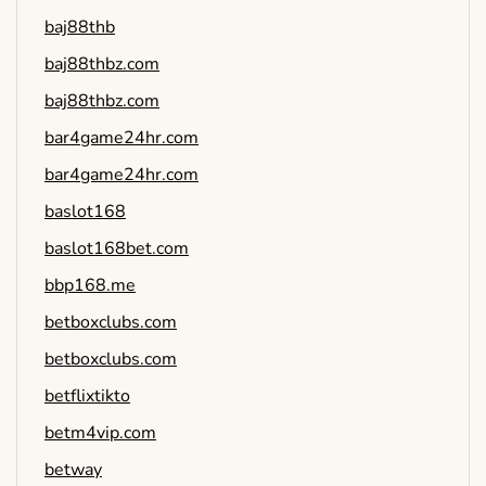
baj88thb
baj88thbz.com
baj88thbz.com
bar4game24hr.com
bar4game24hr.com
baslot168
baslot168bet.com
bbp168.me
betboxclubs.com
betboxclubs.com
betflixtikto
betm4vip.com
betway