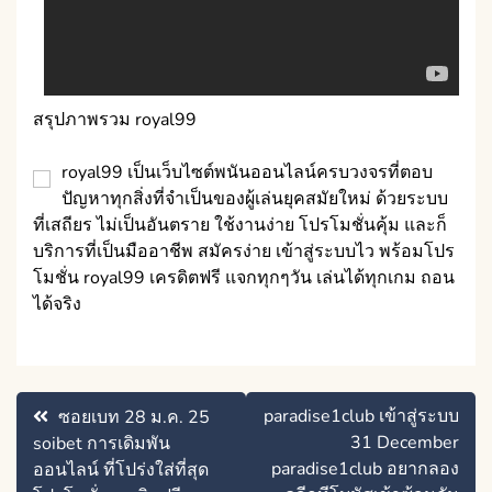
สรุปภาพรวม royal99
royal99 เป็นเว็บไซต์พนันออนไลน์ครบวงจรที่ตอบ
ปัญหาทุกสิ่งที่จำเป็นของผู้เล่นยุคสมัยใหม่ ด้วยระบบ
ที่เสถียร ไม่เป็นอันตราย ใช้งานง่าย โปรโมชั่นคุ้ม และก็
บริการที่เป็นมืออาชีพ สมัครง่าย เข้าสู่ระบบไว พร้อมโปร
โมชั่น royal99 เครดิตฟรี แจกทุกๆวัน เล่นได้ทุกเกม ถอน
ได้จริง
แนะแนว
paradise1club เข้าสู่ระบบ
ซอยเบท 28 ม.ค. 25
เรื่อง
31 December
soibet การเดิมพัน
paradise1club อยากลอง
ออนไลน์ ที่โปร่งใส่ที่สุด