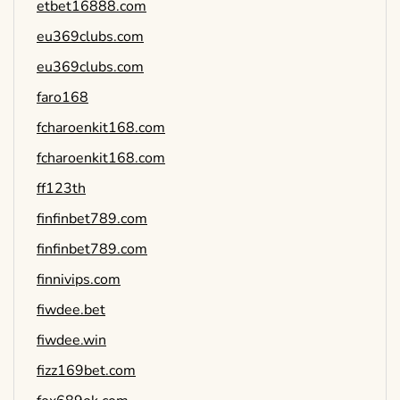
etbet16888.com
eu369clubs.com
eu369clubs.com
faro168
fcharoenkit168.com
fcharoenkit168.com
ff123th
finfinbet789.com
finfinbet789.com
finnivips.com
fiwdee.bet
fiwdee.win
fizz169bet.com