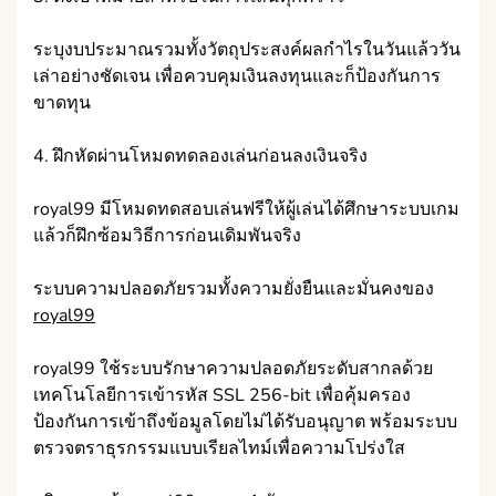
ระบุงบประมาณรวมทั้งวัตถุประสงค์ผลกำไรในวันแล้ววัน
เล่าอย่างชัดเจน เพื่อควบคุมเงินลงทุนและก็ป้องกันการ
ขาดทุน
4. ฝึกหัดผ่านโหมดทดลองเล่นก่อนลงเงินจริง
royal99 มีโหมดทดสอบเล่นฟรีให้ผู้เล่นได้ศึกษาระบบเกม
แล้วก็ฝึกซ้อมวิธีการก่อนเดิมพันจริง
ระบบความปลอดภัยรวมทั้งความยั่งยืนและมั่นคงของ
royal99
royal99 ใช้ระบบรักษาความปลอดภัยระดับสากลด้วย
เทคโนโลยีการเข้ารหัส SSL 256-bit เพื่อคุ้มครอง
ป้องกันการเข้าถึงข้อมูลโดยไม่ได้รับอนุญาต พร้อมระบบ
ตรวจตราธุรกรรมแบบเรียลไทม์เพื่อความโปร่งใส