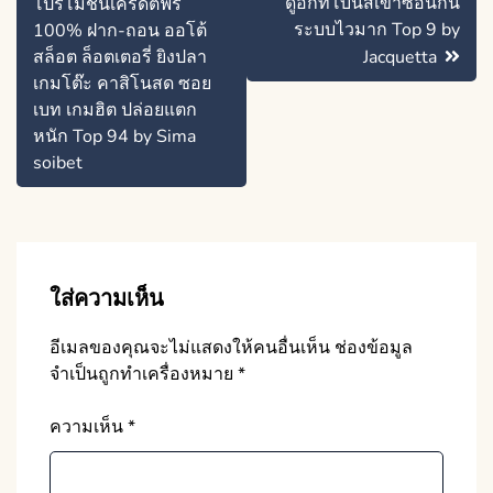
ดูอีกทีโบนัสเข้าซ้อนกัน
โปรโมชั่นเครดิตฟรี
ระบบไวมาก Top 9 by
100% ฝาก-ถอน ออโต้
สล็อต ล็อตเตอรี่ ยิงปลา
Jacquetta
เกมโต๊ะ คาสิโนสด ซอย
เบท เกมฮิต ปล่อยแตก
หนัก Top 94 by Sima
soibet
ใส่ความเห็น
อีเมลของคุณจะไม่แสดงให้คนอื่นเห็น
ช่องข้อมูล
จำเป็นถูกทำเครื่องหมาย
*
ความเห็น
*