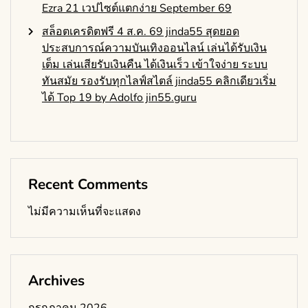
Ezra 21 เวปไซต์แตกง่าย September 69
สล็อตเครดิตฟรี 4 ส.ค. 69 jinda55 สุดยอด
ประสบการณ์ความบันเทิงออนไลน์ เล่นได้รับเงิน
เต็ม เล่นเสียรับเงินคืน ได้เงินเร็ว เข้าใจง่าย ระบบ
ทันสมัย รองรับทุกไลฟ์สไตล์ jinda55 คลิกเดียวเริ่ม
ได้ Top 19 by Adolfo jin55.guru
Recent Comments
ไม่มีความเห็นที่จะแสดง
Archives
กรกฎาคม 2026