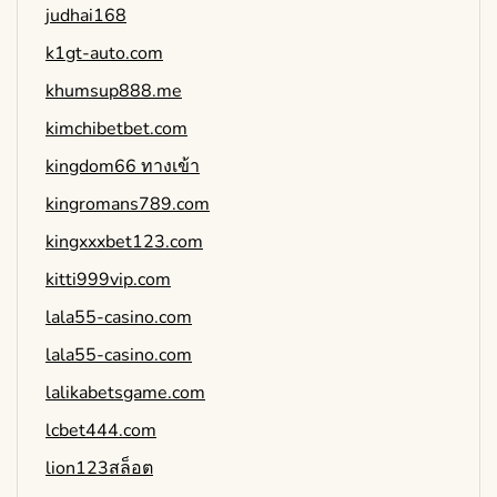
judhai168
k1gt-auto.com
khumsup888.me
kimchibetbet.com
kingdom66 ทางเข้า
kingromans789.com
kingxxxbet123.com
kitti999vip.com
lala55-casino.com
lala55-casino.com
lalikabetsgame.com
lcbet444.com
lion123สล็อต