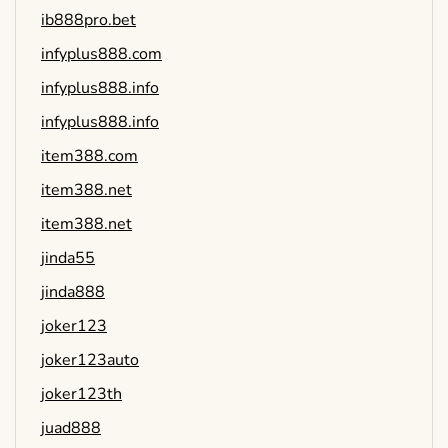
ib888pro.bet
infyplus888.com
infyplus888.info
infyplus888.info
item388.com
item388.net
item388.net
jinda55
jinda888
joker123
joker123auto
joker123th
juad888