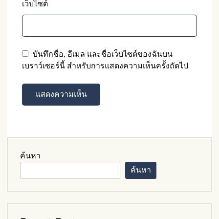
เว็บไซต์
บันทึกชื่อ, อีเมล และชื่อเว็บไซต์ของฉันบน
เบราว์เซอร์นี้ สำหรับการแสดงความเห็นครั้งถัดไป
ค้นหา
ค้นหา