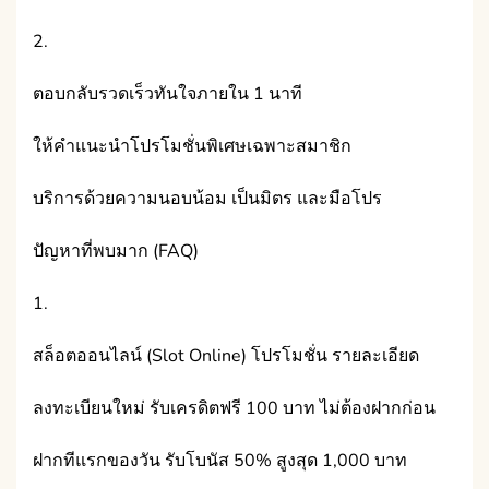
2.
ตอบกลับรวดเร็วทันใจภายใน 1 นาที
ให้คำแนะนำโปรโมชั่นพิเศษเฉพาะสมาชิก
บริการด้วยความนอบน้อม เป็นมิตร และมือโปร
ปัญหาที่พบมาก (FAQ)
1.
สล็อตออนไลน์ (Slot Online) โปรโมชั่น รายละเอียด
ลงทะเบียนใหม่ รับเครดิตฟรี 100 บาท ไม่ต้องฝากก่อน
ฝากทีแรกของวัน รับโบนัส 50% สูงสุด 1,000 บาท