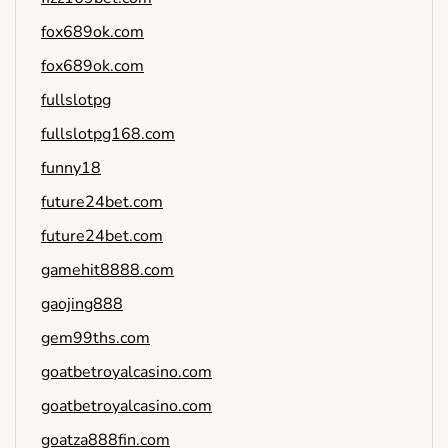
fox689ok.com
fox689ok.com
fullslotpg
fullslotpg168.com
funny18
future24bet.com
future24bet.com
gamehit8888.com
gaojing888
gem99ths.com
goatbetroyalcasino.com
goatbetroyalcasino.com
goatza888fin.com