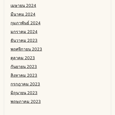
เมษายน 2024
มีนาคม 2024
กุมภาพันธ์ 2024
มกราคม 2024
ธันวาคม 2023
พฤศจิกายน 2023
ตุลาคม 2023
กันยายน 2023
สิงหาคม 2023
กรกฎาคม 2023
มิถุนายน 2023
พฤษภาคม 2023