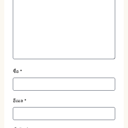
ชื่อ
*
อีเมล
*