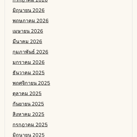
มิถุนายน 2026
พฤษภาคม 2026
เมษายน 2026
มีนาคม 2026
กุมภาพันธ์ 2026
มกราคม 2026
ธันวาคม 2025
พฤศจิกายน 2025
ตุลาคม 2025
กันยายน 2025
สิงหาคม 2025
กรกฎาคม 2025
มิถุนายน 2025