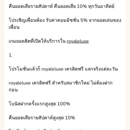
คืนยอดเสียรายสัปดาห์ คืนยอดเสีย 10% ทุกวันอาทิตย์
โปรเชิญเพื่อนพ้อง รับค่าคอมมิชชั่น 5% จากยอดเล่นของ
เพื่อน
เกมยอดฮิตที่เปิดให้บริการใน
royaleluxe
1.
โปรโมชั่นแล้วก็ royaleluxe เครดิตฟรี แจกจริงแต่ละวัน
royaleluxe เครดิตฟรี สำหรับสมาชิกใหม่ ไม่ต้องฝาก
ก่อน
โบนัสฝากครั้งแรกสูงสุด 100%
คืนยอดเสียรายสัปดาห์สูงสุด 10%