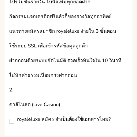
โปรโมชั่นรายวัน โบนัสเพิ่มทุกยอดฝาก
กิจกรรมแจกเครดิตฟรีแล้วก็ของรางวัลทุกอาทิตย์
แนวทางสมัครสมาชิก royaleluxe ง่ายใน 3 ขั้นตอน
ใช้ระบบ SSL เพื่อเข้ารหัสข้อมูลลูกค้า
ฝากถอนด้วยระบบอัตโนมัติ รวดเร็วทันใจใน 10 วินาที
ไม่หักค่าธรรมเนียมการฝากถอน
2.
คาสิโนสด (Live Casino)
royaleluxe สมัคร จำเป็นต้องใช้เอกสารไหม?