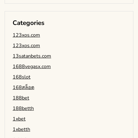
Categories
123xos.com
123xos.com
13satanbets.com
1688vegasx.com
168slot
168สล็อต
188bet
188betth
1xbet
1xbetth