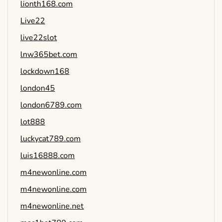
lionth168.com
Live22
live22slot
lnw365bet.com
lockdown168
london45
london6789.com
lot888
luckycat789.com
luis16888.com
m4newonline.com
m4newonline.com
m4newonline.net