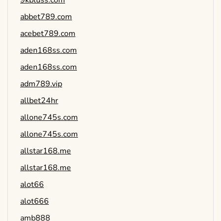
abbet789.com
acebet789.com
aden168ss.com
aden168ss.com
adm789.vip
allbet24hr
allone745s.com
allone745s.com
allstar168.me
allstar168.me
alot66
alot666
amb888