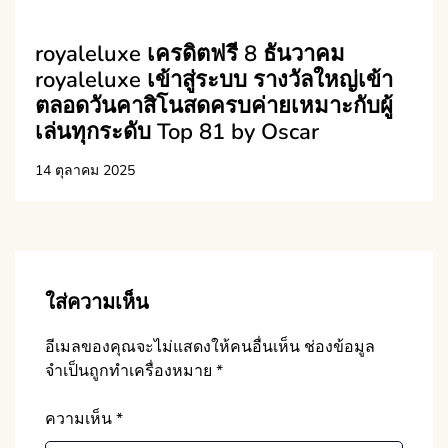
royaleluxe เครดิตฟรี 8 ธันวาคม
royaleluxe เข้าสู่ระบบ รางวัลใหญ่เข้า
ตลอดวันคาสิโนสดครบค่ายเหมาะกับผู้
เล่นทุกระดับ Top 81 by Oscar
14 ตุลาคม 2025
ใส่ความเห็น
อีเมลของคุณจะไม่แสดงให้คนอื่นเห็น
ช่องข้อมูล
จำเป็นถูกทำเครื่องหมาย
*
ความเห็น
*