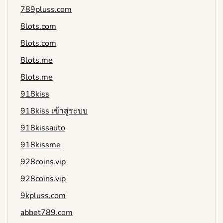
789pluss.com
8lots.com
8lots.com
8lots.me
8lots.me
918kiss
918kiss เข้าสู่ระบบ
918kissauto
918kissme
928coins.vip
928coins.vip
9kpluss.com
abbet789.com