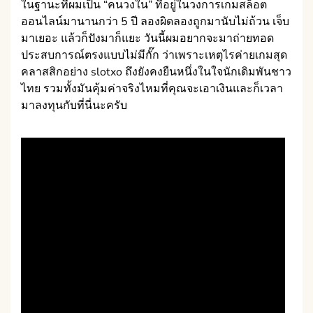
ในฐานะที่ผมเป็น “คนวงใน” ที่อยู่ในวงการเกมสล็อต
ออนไลน์มานานกว่า 5 ปี ลองผิดลองถูกมานับไม่ถ้วน เจ็บ
มาเยอะ แล้วก็ปังมาก็แยะ วันนี้ผมอยากจะมาถ่ายทอด
ประสบการณ์ตรงแบบไม่มีกั๊ก ว่าเพราะเหตุไรค่ายเกมสุด
คลาสสิกอย่าง slotxo ถึงยังคงยืนหนึ่งในใจนักเดิมพันชาว
ไทย รวมทั้งมันคุ้มค่าจริงไหมที่คุณจะเอาเงินและก็เวลา
มาลงทุนกับที่นี่นะครับ