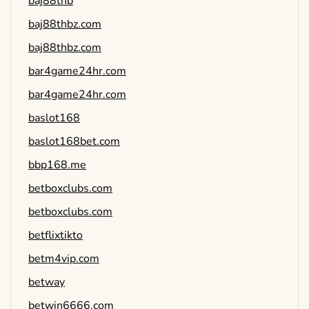
baj88thb
baj88thbz.com
baj88thbz.com
bar4game24hr.com
bar4game24hr.com
baslot168
baslot168bet.com
bbp168.me
betboxclubs.com
betboxclubs.com
betflixtikto
betm4vip.com
betway
betwin6666.com