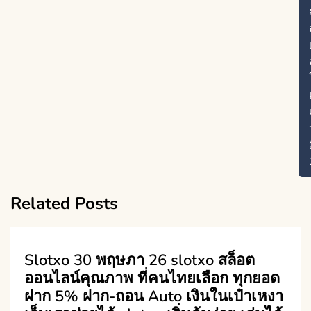
Related Posts
Slotxo 30 พฤษภา 26 slotxo สล็อต
ออนไลน์คุณภาพ ที่คนไทยเลือก ทุกยอด
ฝาก 5% ฝาก-ถอน Auto เงินในเป๋าเหงา