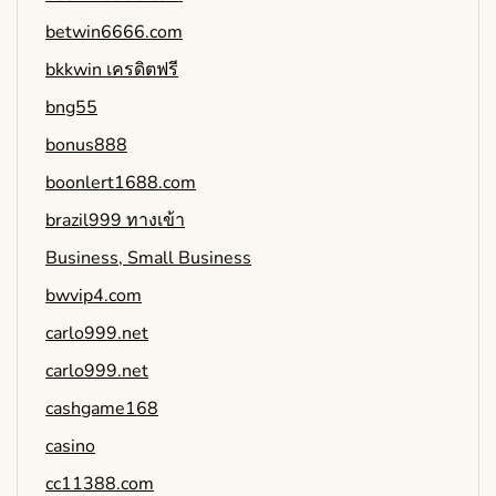
betwin6666.com
bkkwin เครดิตฟรี
bng55
bonus888
boonlert1688.com
brazil999 ทางเข้า
Business, Small Business
bwvip4.com
carlo999.net
carlo999.net
cashgame168
casino
cc11388.com