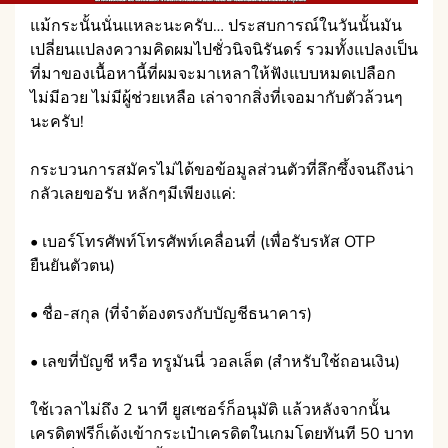
แม้กระนั้นนั่นแหละนะครับ… ประสบการณ์ในวันนั้นมัน
เปลี่ยนแปลงความคิดผมไปชั่วนิจนิรันดร์ รวมทั้งแปลงเป็น
ที่มาของเนื้อหานี้ที่ผมจะมาเหลาให้ฟังแบบหมดเปลือก
ไม่มีอวย ไม่มีผู้ช่วยเหลือ เล่าจากสิ่งที่เจอมากับตัวล้วนๆ
นะครับ!
กระบวนการสมัครไม่ได้ขอข้อมูลส่วนตัวที่ลึกซึ้งจนถึงน่า
กลัวเลยขอรับ หลักๆมีเพียงแค่:
• เบอร์โทรศัพท์โทรศัพท์เคลื่อนที่ (เพื่อรับรหัส OTP
ยืนยันตัวตน)
• ชื่อ-สกุล (ที่จำต้องตรงกับบัญชีธนาคาร)
• เลขที่บัญชี หรือ ทรูมันนี่ วอลเล็ต (สำหรับใช้ถอนเงิน)
ใช้เวลาไม่ถึง 2 นาที ยูสเซอร์ก็อนุมัติ แล้วหลังจากนั้น
เครดิตฟรีก็เด้งเข้ากระเป๋าเครดิตในเกมโดยทันที 50 บาท