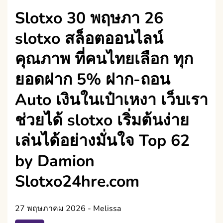
Slotxo 30 พฤษภา 26
slotxo สล็อตออนไลน์
คุณภาพ ที่คนไทยเลือก ทุก
ยอดฝาก 5% ฝาก-ถอน
Auto เงินในเป๋าเหงา เว็บเรา
ช่วยได้ slotxo เริ่มต้นง่าย
เล่นได้อย่างมั่นใจ Top 62
by Damion
Slotxo24hre.com
27 พฤษภาคม 2026
-
Melissa