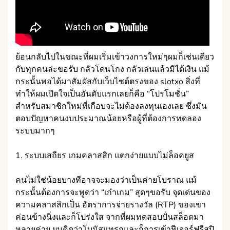
ย้อนกลับไปในขณะที่ผมเริ่มเข้าวงการใหม่ๆผมก็เช่นเดียว
กับทุกคนล่ะขอรับ กลัวโดนโกง กลัวเล่นแล้วมิได้เงิน แม้
กระนั้นพอได้มาสัมผัสกับเว็บไซต์ตรงของ slotxo สิ่งที่
ทำให้ผมเปิดใจเป็นอันดับแรกเลยก็คือ “โปรโมชั่น”
สำหรับสมาชิกใหม่ที่เกือบจะไม่ต้องลงทุนเองเลย ซึ่งมัน
ตอบปัญหาคนงบประมาณน้อยหรือผู้ที่ต้องการทดลอง
ระบบมากๆ
1. ระบบเสถียร เกมคลาสสิก แตกง่ายแบบไม่ล็อคยูส
คนไม่ใช่น้อยบางทีอาจจะมองว่าเป็นค่ายโบราณ แม้
กระนั้นต้องการจะพูดว่า “เก๋าเกม” สุดๆขอรับ จุดเด่นของ
ความคลาสสิกเป็น อัตราการจ่ายรางวัล (RTP) ของเขา
ค่อนข้างนิ่งและก็โปร่งใส จากที่ผมทดสอบปั่นสล็อตมา
หลายค่าย ผมคิดว่าโบนัสแทรกและก็การเข้าฟีเจอร์ฟรีสปิ