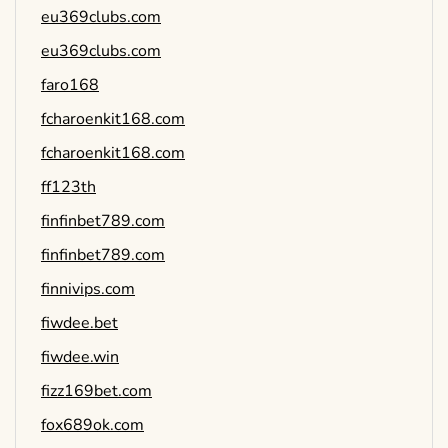
eu369clubs.com
eu369clubs.com
faro168
fcharoenkit168.com
fcharoenkit168.com
ff123th
finfinbet789.com
finfinbet789.com
finnivips.com
fiwdee.bet
fiwdee.win
fizz169bet.com
fox689ok.com