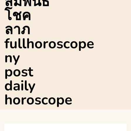
สัมพันธ์
โชค
ลาภ
fullhoroscope
ny
post
daily
horoscope