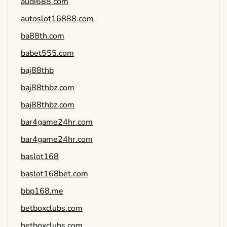
audi688.com
autoslot16888.com
ba88th.com
babet555.com
baj88thb
baj88thbz.com
baj88thbz.com
bar4game24hr.com
bar4game24hr.com
baslot168
baslot168bet.com
bbp168.me
betboxclubs.com
betboxclubs.com