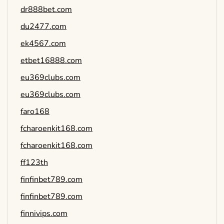
dr888bet.com
du2477.com
ek4567.com
etbet16888.com
eu369clubs.com
eu369clubs.com
faro168
fcharoenkit168.com
fcharoenkit168.com
ff123th
finfinbet789.com
finfinbet789.com
finnivips.com