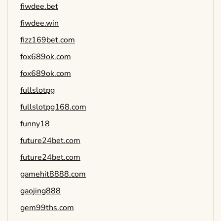
fiwdee.bet
fiwdee.win
fizz169bet.com
fox689ok.com
fox689ok.com
fullslotpg
fullslotpg168.com
funny18
future24bet.com
future24bet.com
gamehit8888.com
gaojing888
gem99ths.com