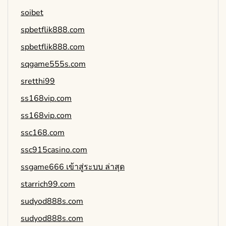
soibet
spbetflik888.com
spbetflik888.com
sqgame555s.com
sretthi99
ss168vip.com
ss168vip.com
ssc168.com
ssc915casino.com
ssgame666 เข้าสู่ระบบ ล่าสุด
starrich99.com
sudyod888s.com
sudyod888s.com