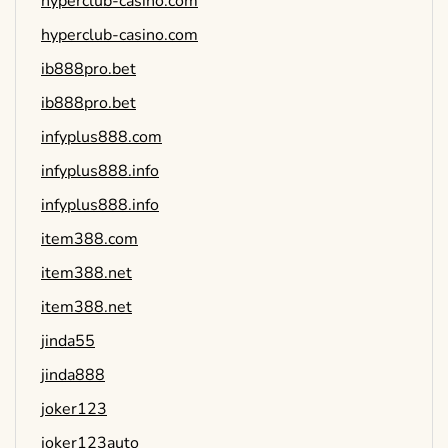
hyperclub-casino.com
hyperclub-casino.com
ib888pro.bet
ib888pro.bet
infyplus888.com
infyplus888.info
infyplus888.info
item388.com
item388.net
item388.net
jinda55
jinda888
joker123
joker123auto