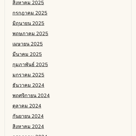
สิงหาคม 2025
กรกฎาคม 2025
มิถุนายน 2025
พฤษภาคม 2025
เมษายน 2025
มีนาคม 2025
กุมภาพันธ์ 2025
มกราคม 2025
ธันวาคม 2024
พฤศจิกายน 2024
ตุลาคม 2024
กันยายน 2024
สิงหาคม 2024