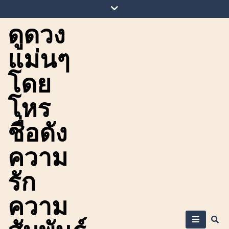
Skip
to
ดูดวง
content
แม่นๆ
โดย
โหร
ชื่อดัง
ความ
รัก
ความ