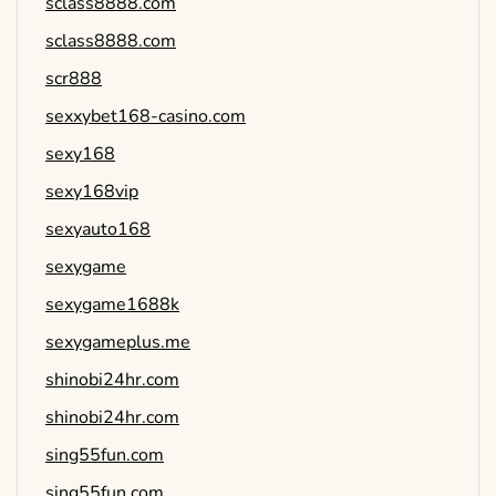
sclass8888.com
sclass8888.com
scr888
sexxybet168-casino.com
sexy168
sexy168vip
sexyauto168
sexygame
sexygame1688k
sexygameplus.me
shinobi24hr.com
shinobi24hr.com
sing55fun.com
sing55fun.com