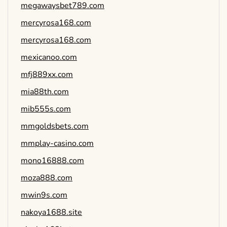
megawaysbet789.com
mercyrosa168.com
mercyrosa168.com
mexicanoo.com
mfj889xx.com
mia88th.com
mib555s.com
mmgoldsbets.com
mmplay-casino.com
mono16888.com
moza888.com
mwin9s.com
nakoya1688.site