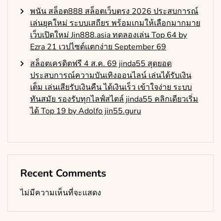
พนัน สล็อต888 สล็อตเว็บตรง 2026 ประสบการณ์
เล่นยุคใหม่ ระบบเสถียร พร้อมเกมให้เลือกมากมาย
เว็บเปิดใหม่ Jin888.asia ทดลองเล่น Top 64 by
Ezra 21 เวปไซต์แตกง่าย September 69
สล็อตเครดิตฟรี 4 ส.ค. 69 jinda55 สุดยอด
ประสบการณ์ความบันเทิงออนไลน์ เล่นได้รับเงิน
เต็ม เล่นเสียรับเงินคืน ได้เงินเร็ว เข้าใจง่าย ระบบ
ทันสมัย รองรับทุกไลฟ์สไตล์ jinda55 คลิกเดียวเริ่ม
ได้ Top 19 by Adolfo jin55.guru
Recent Comments
ไม่มีความเห็นที่จะแสดง