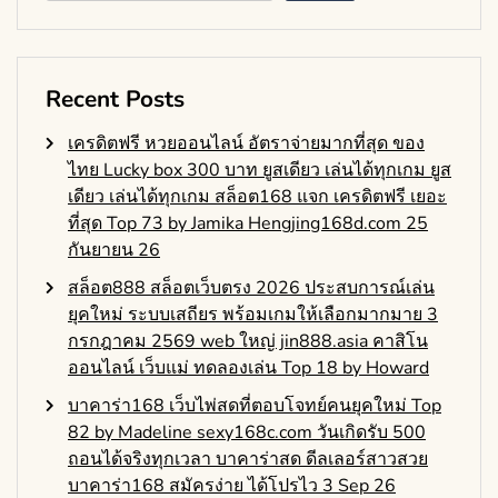
Recent Posts
เครดิตฟรี หวยออนไลน์ อัตราจ่ายมากที่สุด ของ
ไทย Lucky box 300 บาท ยูสเดียว เล่นได้ทุกเกม ยูส
เดียว เล่นได้ทุกเกม สล็อต168 แจก เครดิตฟรี เยอะ
ที่สุด Top 73 by Jamika Hengjing168d.com 25
กันยายน 26
สล็อต888 สล็อตเว็บตรง 2026 ประสบการณ์เล่น
ยุคใหม่ ระบบเสถียร พร้อมเกมให้เลือกมากมาย 3
กรกฎาคม 2569 web ใหญ่ jin888.asia คาสิโน
ออนไลน์ เว็บแม่ ทดลองเล่น Top 18 by Howard
บาคาร่า168 เว็บไพ่สดที่ตอบโจทย์คนยุคใหม่ Top
82 by Madeline sexy168c.com วันเกิดรับ 500
ถอนได้จริงทุกเวลา บาคาร่าสด ดีลเลอร์สาวสวย
บาคาร่า168 สมัครง่าย ได้โปรไว 3 Sep 26