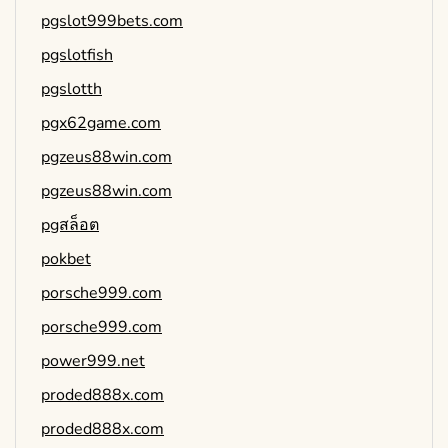
pgslot999bets.com
pgslotfish
pgslotth
pgx62game.com
pgzeus88win.com
pgzeus88win.com
pgสล็อต
pokbet
porsche999.com
porsche999.com
power999.net
proded888x.com
proded888x.com