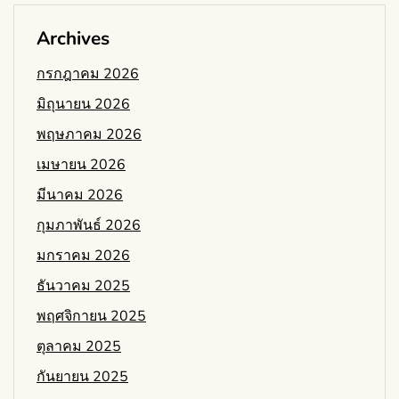
Archives
กรกฎาคม 2026
มิถุนายน 2026
พฤษภาคม 2026
เมษายน 2026
มีนาคม 2026
กุมภาพันธ์ 2026
มกราคม 2026
ธันวาคม 2025
พฤศจิกายน 2025
ตุลาคม 2025
กันยายน 2025