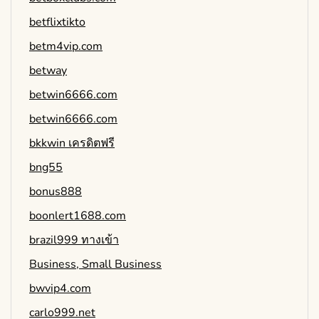
betflixtikto
betm4vip.com
betway
betwin6666.com
betwin6666.com
bkkwin เครดิตฟรี
bng55
bonus888
boonlert1688.com
brazil999 ทางเข้า
Business, Small Business
bwvip4.com
carlo999.net