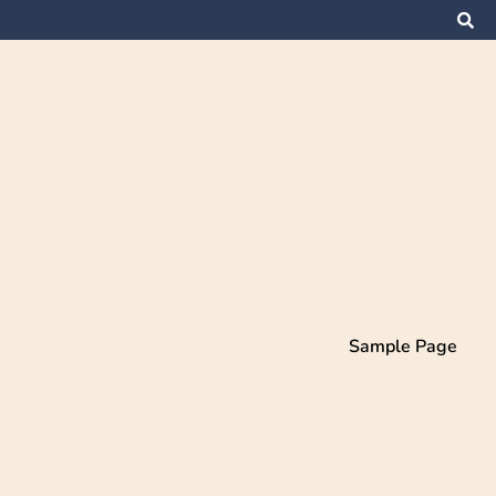
Sample Page