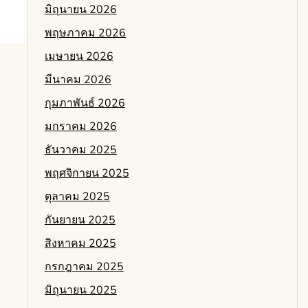
มิถุนายน 2026
พฤษภาคม 2026
เมษายน 2026
มีนาคม 2026
กุมภาพันธ์ 2026
มกราคม 2026
ธันวาคม 2025
พฤศจิกายน 2025
ตุลาคม 2025
กันยายน 2025
สิงหาคม 2025
กรกฎาคม 2025
มิถุนายน 2025