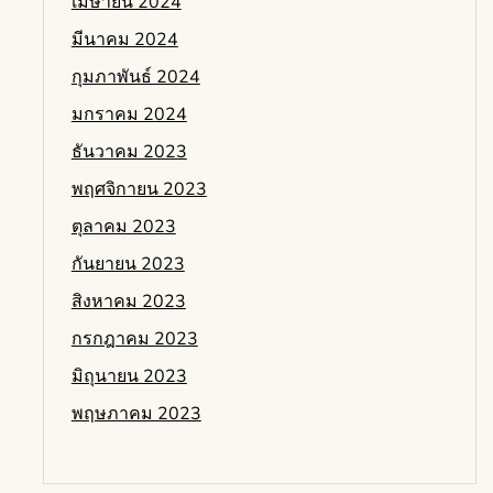
เมษายน 2024
มีนาคม 2024
กุมภาพันธ์ 2024
มกราคม 2024
ธันวาคม 2023
พฤศจิกายน 2023
ตุลาคม 2023
กันยายน 2023
สิงหาคม 2023
กรกฎาคม 2023
มิถุนายน 2023
พฤษภาคม 2023