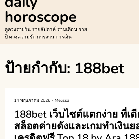
daily
horoscope
ดูดวงรายวัน รายสัปดาห์ รานเดือน ราย
ปี ดวงความรัก การงาน การเงิน
ป้ายกำกับ:
188bet
14 พฤษภาคม 2026
-
Melissa
188bet เว็บไซต์แตกง่าย ที่
สล็อตค่ายดังและเกมทำเงินยอ
เครดิตฟรี Top 18 by Ara 18