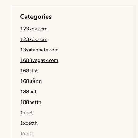
Categories
123xos.com
123xos.com
13satanbets.com
1688vegasx.com
168slot
168สล็อต
188bet
188betth
1xbet
1xbetth
1xbit1