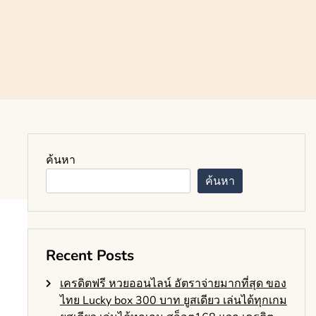
ค้นหา
ค้นหา
Recent Posts
เครดิตฟรี หวยออนไลน์ อัตราจ่ายมากที่สุด ของ
ไทย Lucky box 300 บาท ยูสเดียว เล่นได้ทุกเกม