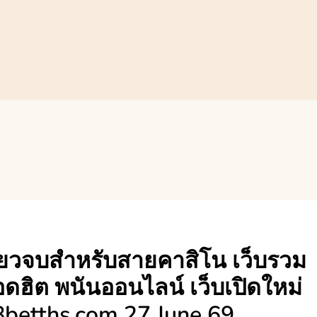
เดียวจบสำหรับสายคาสิโน เว็บรวม
ดฮิต พนันออนไลน์ เว็บเปิดใหม่
8betths.com 27 June 69