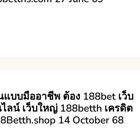
นแบบมืออาชีพ ต้อง 188bet เว็บ
ลน์ เว็บใหญ่ 188betth เครดิต
88Betth.shop 14 October 68