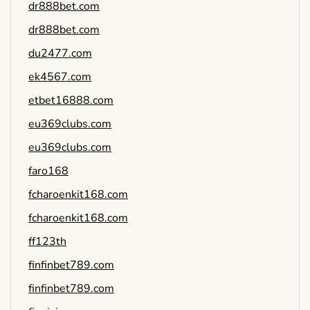
dr888bet.com
dr888bet.com
du2477.com
ek4567.com
etbet16888.com
eu369clubs.com
eu369clubs.com
faro168
fcharoenkit168.com
fcharoenkit168.com
ff123th
finfinbet789.com
finfinbet789.com