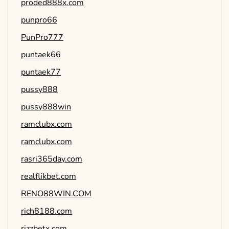
proded888x.com
punpro66
PunPro777
puntaek66
puntaek77
pussy888
pussy888win
ramclubx.com
ramclubx.com
rasri365day.com
realflikbet.com
RENO88WIN.COM
rich8188.com
rizzbetx.com