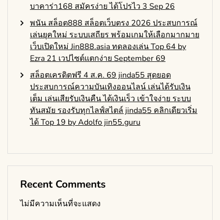
บาคาร่า168 สมัครง่าย ได้โปรไว 3 Sep 26
พนัน สล็อต888 สล็อตเว็บตรง 2026 ประสบการณ์
เล่นยุคใหม่ ระบบเสถียร พร้อมเกมให้เลือกมากมาย
เว็บเปิดใหม่ Jin888.asia ทดลองเล่น Top 64 by
Ezra 21 เวปไซต์แตกง่าย September 69
สล็อตเครดิตฟรี 4 ส.ค. 69 jinda55 สุดยอด
ประสบการณ์ความบันเทิงออนไลน์ เล่นได้รับเงิน
เต็ม เล่นเสียรับเงินคืน ได้เงินเร็ว เข้าใจง่าย ระบบ
ทันสมัย รองรับทุกไลฟ์สไตล์ jinda55 คลิกเดียวเริ่ม
ได้ Top 19 by Adolfo jin55.guru
Recent Comments
ไม่มีความเห็นที่จะแสดง