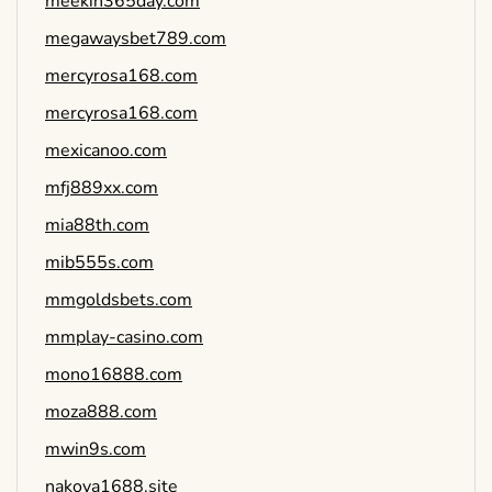
meekin365day.com
megawaysbet789.com
mercyrosa168.com
mercyrosa168.com
mexicanoo.com
mfj889xx.com
mia88th.com
mib555s.com
mmgoldsbets.com
mmplay-casino.com
mono16888.com
moza888.com
mwin9s.com
nakoya1688.site