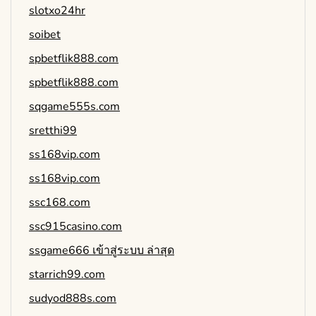
slotxo24hr
soibet
spbetflik888.com
spbetflik888.com
sqgame555s.com
sretthi99
ss168vip.com
ss168vip.com
ssc168.com
ssc915casino.com
ssgame666 เข้าสู่ระบบ ล่าสุด
starrich99.com
sudyod888s.com