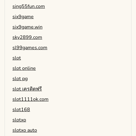
sing55fun.com
six9game
six9game.win
sky2899.com
sl99games.com
slot
slot online
slot pg
slot เครดิตฟรี
slot1111ok.com
slot168
slotxo
slotxo auto