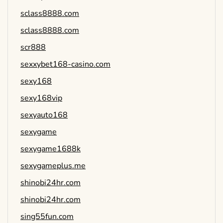
sclass8888.com
sclass8888.com
scr888
sexxybet168-casino.com
sexy168
sexy168vip
sexyauto168
sexygame
sexygame1688k
sexygameplus.me
shinobi24hr.com
shinobi24hr.com
sing55fun.com