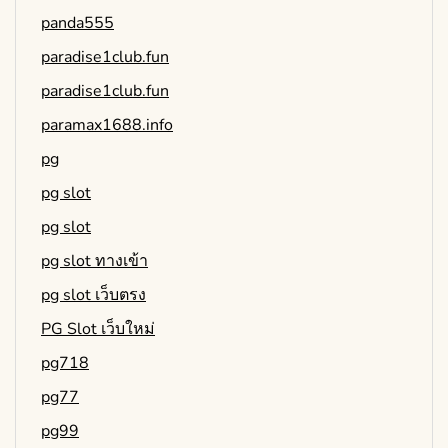
panda555
paradise1club.fun
paradise1club.fun
paramax1688.info
pg
pg slot
pg slot
pg slot ทางเข้า
pg slot เว็บตรง
PG Slot เว็บใหม่
pg718
pg77
pg99