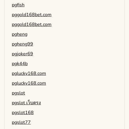
pgfish
pggold168bet.com
pggold168bet.com
pgheng
pgheng99
pgjoker69
pgk44b
pglucky168.com
pglucky168.com
pgslot
pgslot เว็บตรง
pgslot168
pgslot77