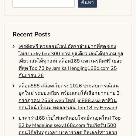
ค้นหา
Recent Posts
เครดิตฟรี หวยออนไลน์ อัตราจ่ายมากที่สุด ของ
ไทย Lucky box 300 บาท ยูสเดียว เล่นได้ทุกเกม ยูส
เดียว เล่นได้ทุกเกม สล็อต168 แจก เครดิตฟรี เยอะ
ที่สุด Top 73 by Jamika Hengjing168d.com 25
กันยายน 26
สล็อต888 สล็อตเว็บตรง 2026 ประสบการณ์เล่น
ยุคใหม่ ระบบเสถียร พร้อมเกมให้เลือกมากมาย 3
กรกฎาคม 2569 web ใหญ่ jin888.asia คาสิโน
ออนไลน์ เว็บแม่ ทดลองเล่น Top 18 by Howard
บาคาร่า168 เว็บไพ่สดที่ตอบโจทย์คนยุคใหม่ Top
82 by Madeline sexy168c.com วันเกิดรับ 500
ถอนได้จริงทุกเวลา บาคาร่าสด ดีลเลอร์สาวสวย