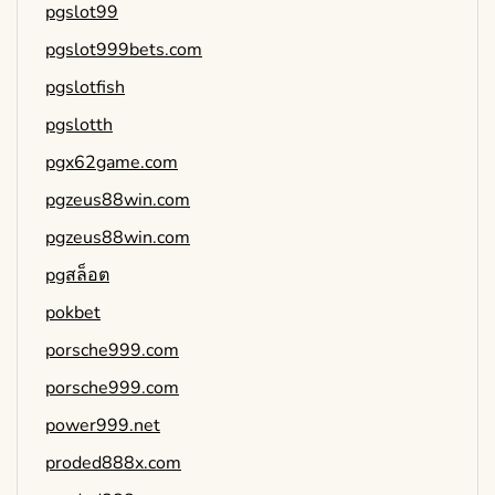
pgslot99
pgslot999bets.com
pgslotfish
pgslotth
pgx62game.com
pgzeus88win.com
pgzeus88win.com
pgสล็อต
pokbet
porsche999.com
porsche999.com
power999.net
proded888x.com