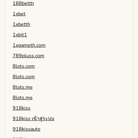
188betth
1xbet
1xbetth
1xbit1
1xgameth.com
789pluss.com
8lots.com
8lots.com
8lots.me
8lots.me
918kiss
918kiss เข้าสู่ระบบ
918kissauto