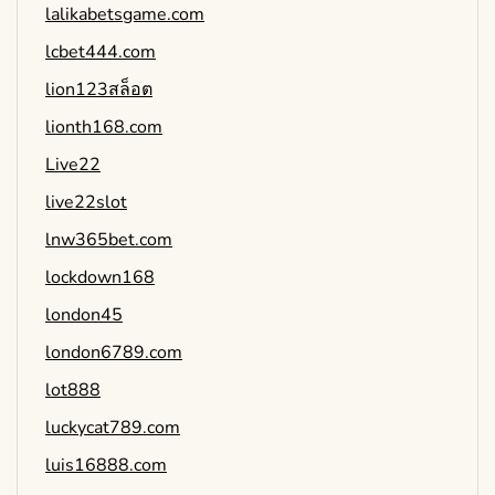
lalikabetsgame.com
lcbet444.com
lion123สล็อต
lionth168.com
Live22
live22slot
lnw365bet.com
lockdown168
london45
london6789.com
lot888
luckycat789.com
luis16888.com