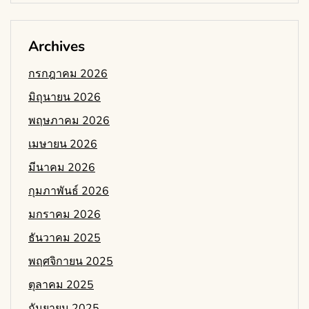
Archives
กรกฎาคม 2026
มิถุนายน 2026
พฤษภาคม 2026
เมษายน 2026
มีนาคม 2026
กุมภาพันธ์ 2026
มกราคม 2026
ธันวาคม 2025
พฤศจิกายน 2025
ตุลาคม 2025
กันยายน 2025