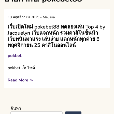
18 พฤศจิกายน 2025
-
Melissa
เว็บเปิดใหม่ pokebet88 ทดลองเล่น Top 4 by
Jacquelyn เว็บแจกหนัก รวมคาสิโนชั้นนำ
เว็บพนันมาแรง เล่นง่าย แตกหนักทุกค่าย 8
พฤศจิกายน 25 คาสิโนออนไลน์
pokbet
pokbet เว็บไซต์…
Read More
ค้นหา