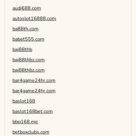
audi688.com
autoslot16888.com
ba88th.com
babet555.com
baj88thb
baj88thbz.com
baj88thbz.com
bar4game24hr.com
bar4game24hr.com
baslot168
baslot168bet.com
bbp168.me
betboxclubs.com