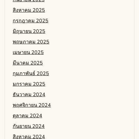
สิงหาคม 2025
กรกฎาคม 2025
มิถุนายน 2025
พฤษภาคม 2025
เมษายน 2025
มีนาคม 2025
กุมภาพันธ์ 2025
มกราคม 2025
ธันวาคม 2024
พฤศจิกายน 2024
ตุลาคม 2024
กันยายน 2024
สิงหาคม 2024