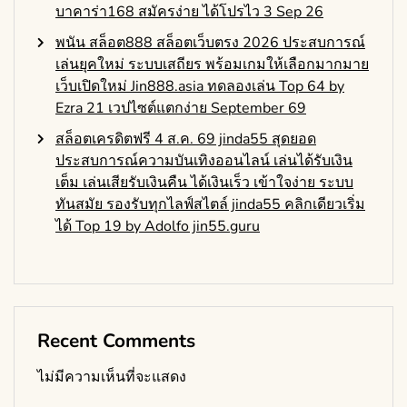
บาคาร่า168 สมัครง่าย ได้โปรไว 3 Sep 26
พนัน สล็อต888 สล็อตเว็บตรง 2026 ประสบการณ์
เล่นยุคใหม่ ระบบเสถียร พร้อมเกมให้เลือกมากมาย
เว็บเปิดใหม่ Jin888.asia ทดลองเล่น Top 64 by
Ezra 21 เวปไซต์แตกง่าย September 69
สล็อตเครดิตฟรี 4 ส.ค. 69 jinda55 สุดยอด
ประสบการณ์ความบันเทิงออนไลน์ เล่นได้รับเงิน
เต็ม เล่นเสียรับเงินคืน ได้เงินเร็ว เข้าใจง่าย ระบบ
ทันสมัย รองรับทุกไลฟ์สไตล์ jinda55 คลิกเดียวเริ่ม
ได้ Top 19 by Adolfo jin55.guru
Recent Comments
ไม่มีความเห็นที่จะแสดง