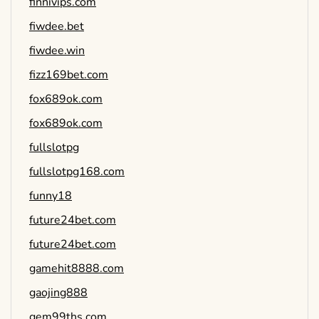
finnivips.com
fiwdee.bet
fiwdee.win
fizz169bet.com
fox689ok.com
fox689ok.com
fullslotpg
fullslotpg168.com
funny18
future24bet.com
future24bet.com
gamehit8888.com
gaojing888
gem99ths.com