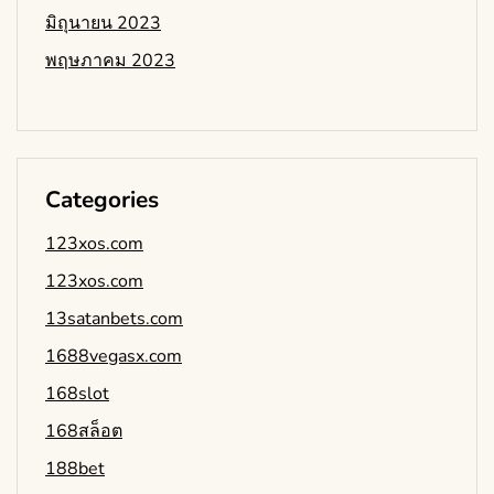
มิถุนายน 2023
พฤษภาคม 2023
Categories
123xos.com
123xos.com
13satanbets.com
1688vegasx.com
168slot
168สล็อต
188bet