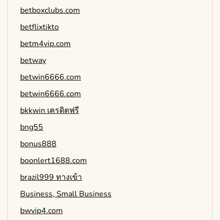
betboxclubs.com
betflixtikto
betm4vip.com
betway
betwin6666.com
betwin6666.com
bkkwin เครดิตฟรี
bng55
bonus888
boonlert1688.com
brazil999 ทางเข้า
Business, Small Business
bwvip4.com