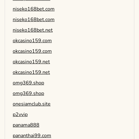
niseko168bet.com
niseko168bet.com
niseko168bet.net
okcasino159.com
okcasino159.com
okcasino159.net
okcasino159.net
omg369.shop
omg369.shop
onesiamclub.site
p2vvip
panama888
pananthai99.com