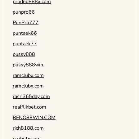
proded888x.com
punpro66
PunPro777
puntaek66
puntaek77
pussy888
pussy888win
ramclubx.com
ramclubx.com
rasri365day.com
realflikbet.com
RENO88WIN.COM
rich8188.com
rizzbetx.com