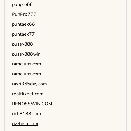
punpro66
PunPro777
puntaek66
puntaek77
pussy888
pussy888win
ramclubx.com
ramclubx.com
rasri365day.com
realflikbet.com
RENO88WIN.COM
rich8188.com
rizzbetx.com