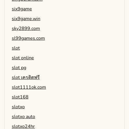
six9game
six9game.win
sky2899.com
sl99games.com
slot
slot online
slot pg
slot เครดิตฟรี
slot1111ok.com
slot168
slotxo
slotxo auto
slotxo24hr