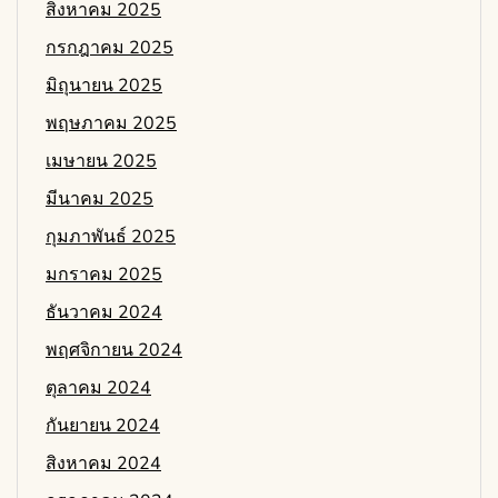
สิงหาคม 2025
กรกฎาคม 2025
มิถุนายน 2025
พฤษภาคม 2025
เมษายน 2025
มีนาคม 2025
กุมภาพันธ์ 2025
มกราคม 2025
ธันวาคม 2024
พฤศจิกายน 2024
ตุลาคม 2024
กันยายน 2024
สิงหาคม 2024