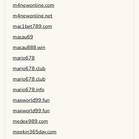
m4newonline.com
m4newonline.net
mac1bet789.com
macau69
macau888.win
mario678
mario678.club
mario678.club
mario678.info
maxworld99.fun
maxworld99.fun
medee989.com
meekin365day.com