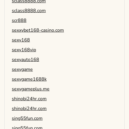
sclass8888.com
sclass8888.com
scr888
sexxybet168-casino.com
sexy168
sexy168vip
sexyauto168
sexygame
sexygame1688k
sexygameplus.me
shinobi24hr.com
shinobi24hr.com
sing55fun.com
sing55fun.com