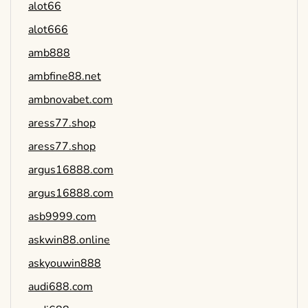
alot66
alot666
amb888
ambfine88.net
ambnovabet.com
aress77.shop
aress77.shop
argus16888.com
argus16888.com
asb9999.com
askwin88.online
askyouwin888
audi688.com