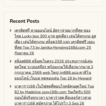
Recent Posts
เครดิตฟรี หวยออนไลน์ อัตราจ่ายมากที่สุด ของ
ไทย Lucky box 300 บาท ยูสเดียว เล่นได้ทุกเกม ยูส
เดียว เล่นได้ทุกเกม สล็อต168 แจก เครดิตฟรี เยอะ
ที่สุด Top 73 by Jamika Hengjing168d.com 25
กันยายน 26
สล็อต888 สล็อตเว็บตรง 2026 ประสบการณ์เล่น
ยุคใหม่ ระบบเสถียร พร้อมเกมให้เลือกมากมาย 3
กรกฎาคม 2569 web ใหญ่ jin888.asia คาสิโน
ออนไลน์ เว็บแม่ ทดลองเล่น Top 18 by Howard
บาคาร่า168 เว็บไพ่สดที่ตอบโจทย์คนยุคใหม่ Top
82 by Madeline sexy168c.com วันเกิดรับ 500
ถอนได้จริงทุกเวลา บาคาร่าสด ดีลเลอร์สาวสวย
บาคาร่า168 สมัครง่าย ได้โปรไว 3 Sep 26