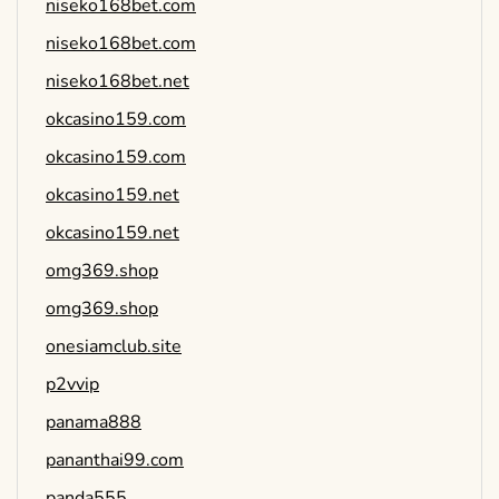
niseko168bet.com
niseko168bet.com
niseko168bet.net
okcasino159.com
okcasino159.com
okcasino159.net
okcasino159.net
omg369.shop
omg369.shop
onesiamclub.site
p2vvip
panama888
pananthai99.com
panda555