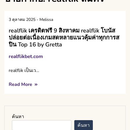
3 ตุลาคม 2025
-
Melissa
realflik เครดิตฟรี 9 สิงหาคม realflik โบนัส
ปล่อยต่อเนื่องเกมสดหลายแนวคุ้มค่าทุกการส
ปิน Top 16 by Gretta
realflikbet.com
realflik เป็นเว…
Read More
ค้นหา
ค้นหา