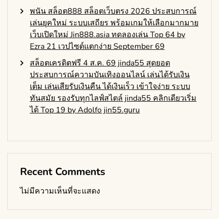
พนัน สล็อต888 สล็อตเว็บตรง 2026 ประสบการณ์
เล่นยุคใหม่ ระบบเสถียร พร้อมเกมให้เลือกมากมาย
เว็บเปิดใหม่ Jin888.asia ทดลองเล่น Top 64 by
Ezra 21 เวปไซต์แตกง่าย September 69
สล็อตเครดิตฟรี 4 ส.ค. 69 jinda55 สุดยอด
ประสบการณ์ความบันเทิงออนไลน์ เล่นได้รับเงิน
เต็ม เล่นเสียรับเงินคืน ได้เงินเร็ว เข้าใจง่าย ระบบ
ทันสมัย รองรับทุกไลฟ์สไตล์ jinda55 คลิกเดียวเริ่ม
ได้ Top 19 by Adolfo jin55.guru
Recent Comments
ไม่มีความเห็นที่จะแสดง