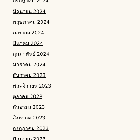
กรกฎาคม 2024
มิถุนายน 2024
พฤษภาคม 2024
เมษายน 2024
มีนาคม 2024
กุมภาพันธ์ 2024
มกราคม 2024
ธันวาคม 2023
พฤศจิกายน 2023
ตุลาคม 2023
กันยายน 2023
สิงหาคม 2023
กรกฎาคม 2023
มิถุนายน 2023