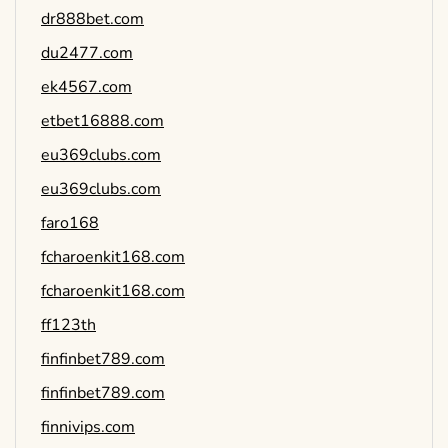
dr888bet.com
du2477.com
ek4567.com
etbet16888.com
eu369clubs.com
eu369clubs.com
faro168
fcharoenkit168.com
fcharoenkit168.com
ff123th
finfinbet789.com
finfinbet789.com
finnivips.com