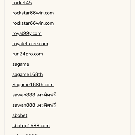
rocket45
rockstar66win.com
rockstar66win.com
royal99y.com
royaleluxee.com
run24pro.com
sagame
sagame168th
Sagame168th.com
sawan888 เครดิตฟรี
sawan888 เครดิตฟรี
sbobet
sbotop1688.com