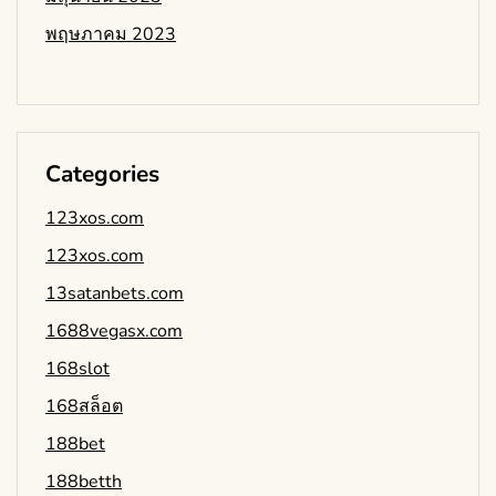
พฤษภาคม 2023
Categories
123xos.com
123xos.com
13satanbets.com
1688vegasx.com
168slot
168สล็อต
188bet
188betth