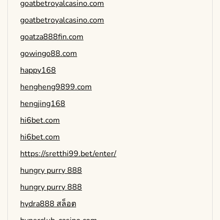
goatbetroyalcasino.com
goatbetroyalcasino.com
goatza888fin.com
gowingo88.com
happy168
hengheng9899.com
hengjing168
hi6bet.com
hi6bet.com
https://sretthi99.bet/enter/
hungry purry 888
hungry purry 888
hydra888 สล็อต