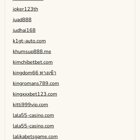
joker123th
juad888
judhai168
k1gt-auto.com
khumsup888.me
kimchibetbet.com
kingdom66 ทางเข้า
kingromans789.com
kingxxxbet123.com
kitti999vip.com
lala55-casino.com
lala55-casino.com
lalikabetsgame.com