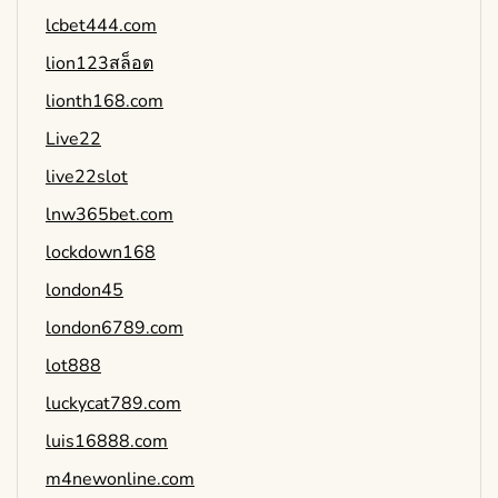
lcbet444.com
lion123สล็อต
lionth168.com
Live22
live22slot
lnw365bet.com
lockdown168
london45
london6789.com
lot888
luckycat789.com
luis16888.com
m4newonline.com