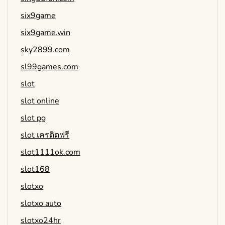
six9game
six9game.win
sky2899.com
sl99games.com
slot
slot online
slot pg
slot เครดิตฟรี
slot1111ok.com
slot168
slotxo
slotxo auto
slotxo24hr