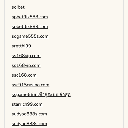
soibet
spbetflik888.com
spbetflik888.com
sqgame555s.com
sretthi99
ss168vip.com
ss168vip.com
ssc168.com
ssc915casino.com
ssgame666 เข้าสู่ระบบ ล่าสุด
starrich99.com
sudyod888s.com
sudyod888s.com