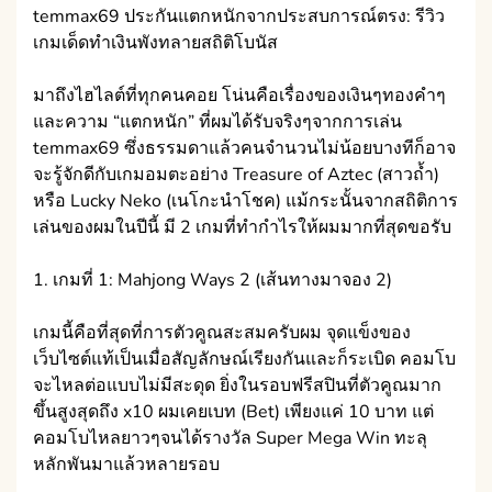
temmax69 ประกันแตกหนักจากประสบการณ์ตรง: รีวิว
เกมเด็ดทำเงินพังทลายสถิติโบนัส
มาถึงไฮไลต์ที่ทุกคนคอย โน่นคือเรื่องของเงินๆทองคำๆ
และความ “แตกหนัก” ที่ผมได้รับจริงๆจากการเล่น
temmax69 ซึ่งธรรมดาแล้วคนจำนวนไม่น้อยบางทีก็อาจ
จะรู้จักดีกับเกมอมตะอย่าง Treasure of Aztec (สาวถ้ำ)
หรือ Lucky Neko (เนโกะนำโชค) แม้กระนั้นจากสถิติการ
เล่นของผมในปีนี้ มี 2 เกมที่ทำกำไรให้ผมมากที่สุดขอรับ
1. เกมที่ 1: Mahjong Ways 2 (เส้นทางมาจอง 2)
เกมนี้คือที่สุดที่การตัวคูณสะสมครับผม จุดแข็งของ
เว็บไซต์แท้เป็นเมื่อสัญลักษณ์เรียงกันและก็ระเบิด คอมโบ
จะไหลต่อแบบไม่มีสะดุด ยิ่งในรอบฟรีสปินที่ตัวคูณมาก
ขึ้นสูงสุดถึง x10 ผมเคยเบท (Bet) เพียงแค่ 10 บาท แต่
คอมโบไหลยาวๆจนได้รางวัล Super Mega Win ทะลุ
หลักพันมาแล้วหลายรอบ