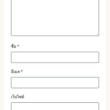
ชื่อ
*
อีเมล
*
เว็บไซต์