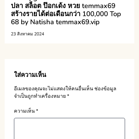
ปลา สล็อต ป๊อกเด้ง หวย temmax69
สร้างรายได้ต่อเดือนกว่า 100,000 Top
68 by Natisha temmax69.vip
23 สิงหาคม 2024
ใส่ความเห็น
อีเมลของคุณจะไม่แสดงให้คนอื่นเห็น
ช่องข้อมูล
จำเป็นถูกทำเครื่องหมาย
*
ความเห็น
*