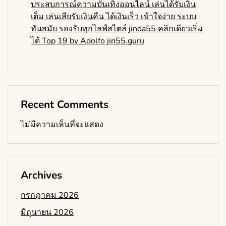
ประสบการณ์ความบันเทิงออนไลน์ เล่นได้รับเงิน
เต็ม เล่นเสียรับเงินคืน ได้เงินเร็ว เข้าใจง่าย ระบบ
ทันสมัย รองรับทุกไลฟ์สไตล์ jinda55 คลิกเดียวเริ่ม
ได้ Top 19 by Adolfo jin55.guru
Recent Comments
ไม่มีความเห็นที่จะแสดง
Archives
กรกฎาคม 2026
มิถุนายน 2026