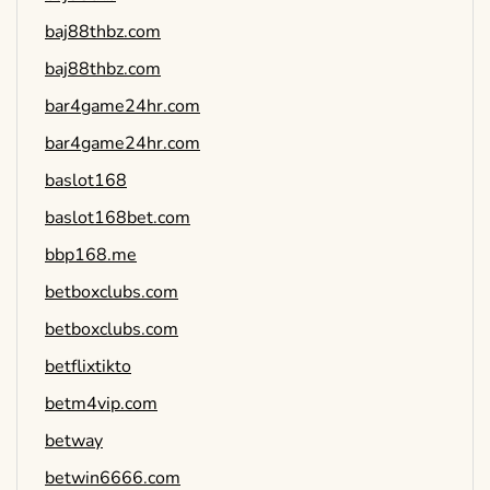
baj88thbz.com
baj88thbz.com
bar4game24hr.com
bar4game24hr.com
baslot168
baslot168bet.com
bbp168.me
betboxclubs.com
betboxclubs.com
betflixtikto
betm4vip.com
betway
betwin6666.com