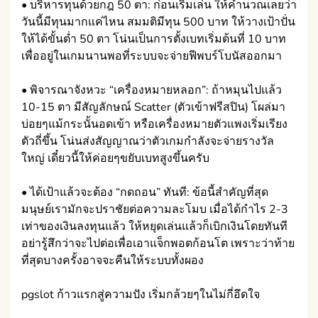
• บริหารทุนด้วยกฎ 50 ตา: ก่อนเริ่มเล่น ให้คำนวณเลยว่า
วันนี้มีทุนมากแค่ไหน สมมติมีทุน 500 บาท ให้วางเป้าปั่น
ให้ได้ขั้นต่ำ 50 ตา โน่นเป็นการตั้งเบทเริ่มต้นที่ 10 บาท
เพื่ออยู่ในเกมนานพอที่ระบบจะจ่ายฟีพบร์โบนัสออกมา
• พิจารณาจังหวะ “เครื่องหมายหลอก”: ถ้าหมุนไปแล้ว
10-15 ตา มีสัญลักษณ์ Scatter (ตัวเข้าฟรีสปิน) โผล่มา
บ่อยๆแม้กระนั้นอดเข้า หรือเครื่องหมายตัวแพงเริ่มเรียง
ตัวถี่ขึ้น โน่นส่งสัญญาณว่าตัวเกมกำลังจะจ่ายรางวัล
ใหญ่ เดี๋ยวนี้ให้ค่อยๆขยับเบทสูงขึ้นครับ
• ได้เป้าแล้วจะต้อง “กดถอน” ทันที: ข้อนี้สำคัญที่สุด
มนุษย์เรามักจะปราชัยต่อความละโมบ เมื่อได้กำไร 2-3
เท่าของเงินลงทุนแล้ว ให้หยุดเล่นแล้วก็เบิกเงินโดยทันที
อย่ารู้สึกว่าจะไปต่อเพื่อเอาแจ็กพอตก้อนโต เพราะว่าท้าย
ที่สุดบางครั้งอาจจะคืนให้ระบบทั้งผอง
pgslot ก้าวแรกสู่ความปัง เริ่มกล้วยๆในไม่กี่อึดใจ