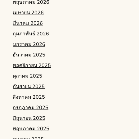
พฤษภาคม 2026
เมษายน 2026
มีนาคม 2026
กุมภาพันธ์ 2026
มกราคม 2026
ธันวาคม 2025
พฤศจิกายน 2025
ตุลาคม 2025
กันยายน 2025
สิงหาคม 2025
กรกฎาคม 2025
มิถุนายน 2025
พฤษภาคม 2025