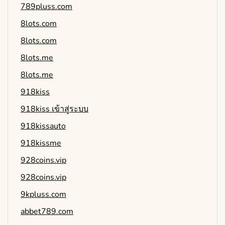
789pluss.com
8lots.com
8lots.com
8lots.me
8lots.me
918kiss
918kiss เข้าสู่ระบบ
918kissauto
918kissme
928coins.vip
928coins.vip
9kpluss.com
abbet789.com