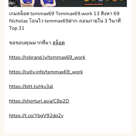
เกมสล็อต temmax69 Temmax69.work 13 สิงหา 69
Nicholas โอนไว temmax69ฝาก-ถอนภายใน 3 วินาที
Top 31
ขอขอบคุณมากที่มา
สล็อต
https://rebrand.ly/temmax69_work
https://cutly.info/temmax69_work
https://bitt.to/rkv3al
https://shorturl.asia/C8p2D
https://t.co/YbgV92dq2y