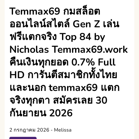
Temmax69 กมสล็อต
ออนไลน์สไตล์ Gen Z เล่น
ฟรีแตกจริง Top 84 by
Nicholas Temmax69.work
คืนเงินทุกยอด 0.7% Full
HD การันตีสมาชิกทั้งไทย
และนอก temmax69 แตก
จริงทุกตา สมัครเลย 30
กันยายน 2026
2 กรกฎาคม 2026
-
Melissa