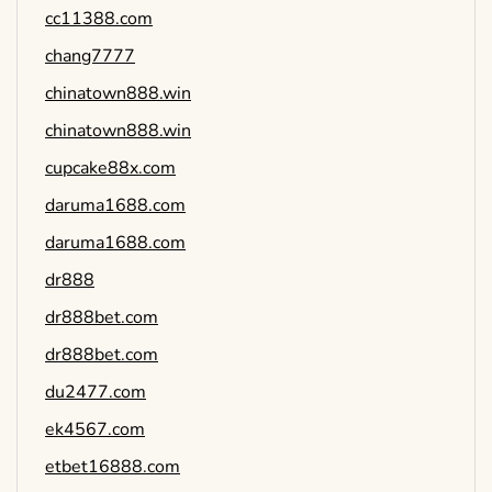
cc11388.com
chang7777
chinatown888.win
chinatown888.win
cupcake88x.com
daruma1688.com
daruma1688.com
dr888
dr888bet.com
dr888bet.com
du2477.com
ek4567.com
etbet16888.com