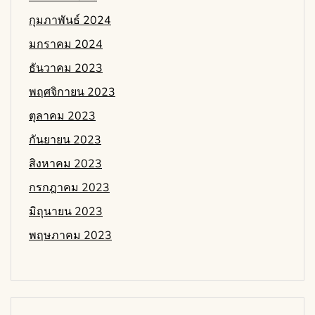
กุมภาพันธ์ 2024
มกราคม 2024
ธันวาคม 2023
พฤศจิกายน 2023
ตุลาคม 2023
กันยายน 2023
สิงหาคม 2023
กรกฎาคม 2023
มิถุนายน 2023
พฤษภาคม 2023