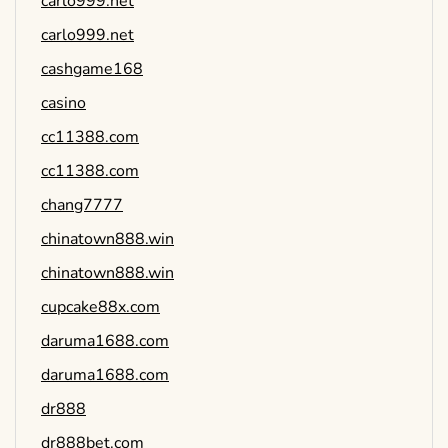
carlo999.net
carlo999.net
cashgame168
casino
cc11388.com
cc11388.com
chang7777
chinatown888.win
chinatown888.win
cupcake88x.com
daruma1688.com
daruma1688.com
dr888
dr888bet.com