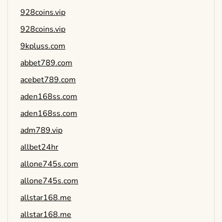
928coins.vip
928coins.vip
9kpluss.com
abbet789.com
acebet789.com
aden168ss.com
aden168ss.com
adm789.vip
allbet24hr
allone745s.com
allone745s.com
allstar168.me
allstar168.me