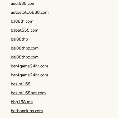
audi688.com
autoslot16888.com
ba88th.com
babet555.com
baj88thb
baj88thbz.com
baj88thbz.com
bar4game24hr.com
bar4game24hr.com
baslot168
baslot168bet.com
bbp168.me
betboxclubs.com