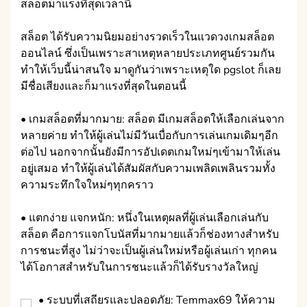
สล็อตมาแรงที่สุดเวลานี้
สล็อต ได้รับความนิยมอย่างรวดเร็วในแวดวงเกมสล็อต
ออนไลน์ ซึ่งเป็นเพราะสาเหตุหลายประเภทศูนย์รวมกัน
ทำให้เว็บนี้น่าสนใจ มาดูกันว่าเพราะเหตุใด pgslot ก็เลย
มีชื่อเสียงและก็มาแรงที่สุดในตอนนี้
• เกมสล็อตที่มากมาย: สล็อต มีเกมสล็อตให้เลือกเล่นจาก
หลายค่าย ทำให้ผู้เล่นไม่มีวันเบื่อกับการเล่นเกมเดิมๆอีก
ต่อไป นอกจากนั้นยังมีการอัปเดตเกมใหม่ๆเข้ามาให้เล่น
อยู่เสมอ ทำให้ผู้เล่นได้สัมผัสกับความเพลิดเพลินรวมทั้ง
ความระทึกใจใหม่ๆทุกคราว
• แตกง่าย แจกหนัก: หนึ่งในเหตุผลที่ผู้เล่นเลือกเล่นกับ
สล็อต คือการแจกโบนัสที่มากมายแล้วก็ช่องทางสำหรับ
การชนะที่สูง ไม่ว่าจะเป็นผู้เล่นใหม่หรือผู้เล่นเก่า ทุกคน
ได้โอกาสสำหรับในการชนะแล้วก็ได้รับรางวัลใหญ่
• ระบบที่เสถียรและปลอดภัย: Temmax69 ให้ความ