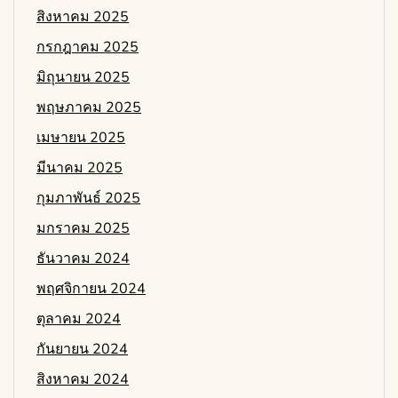
สิงหาคม 2025
กรกฎาคม 2025
มิถุนายน 2025
พฤษภาคม 2025
เมษายน 2025
มีนาคม 2025
กุมภาพันธ์ 2025
มกราคม 2025
ธันวาคม 2024
พฤศจิกายน 2024
ตุลาคม 2024
กันยายน 2024
สิงหาคม 2024