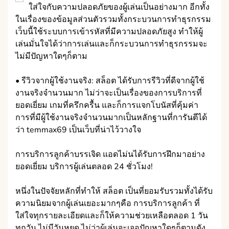
ใส่ใจกับความปลอดภัยของผู้เล่นเป็นอย่างมาก อีกทั้ง
ในเรื่องของข้อมูลส่วนตัวรวมทั้งกระบวนการทำธุรกรรม
เว็บนี้ใช้ระบบการเข้ารหัสที่มีความปลอดภัยสูง ทำให้ผู้
เล่นมั่นใจได้ว่าการเล่นและก็กระบวนการทำธุรกรรมจะ
ไม่มีปัญหาใดๆก็ตาม
• รีวิวจากผู้ใช้งานจริง: สล็อต ได้รับการรีวิวที่ดีจากผู้ใช้
งานจริงจำนวนมาก ไม่ว่าจะเป็นเรื่องของการบริการที่
ยอดเยี่ยม เกมที่ครึกครื้น และก็การแจกโบนัสที่คุ้มค่า
การที่มีผู้ใช้งานจริงจำนวนมากเป็นหลักฐานที่การันตีได้
ว่า temmax69 เป็นเว็บที่น่าไว้วางใจ
การบริการลูกค้าบรรเจิด แอดไม่นได้รับการฝึกมาอย่าง
ยอดเยี่ยม บริการผู้เล่นตลอด 24 ชั่วโมง!
หนึ่งในปัจจัยหลักที่ทำให้ สล็อต เป็นที่ยอมรับรวมทั้งได้รับ
ความนิยมจากผู้เล่นเยอะมากๆคือ การบริการลูกค้า ที่
ใส่ใจทุกรายละเอียดและก็ให้ความช่วยเหลือตลอด 1 วัน
ทุกวัน ไม่มีวันหยุด ไม่ว่าผู้เล่นจะเจอปัญหาใดๆก็ตามดัง