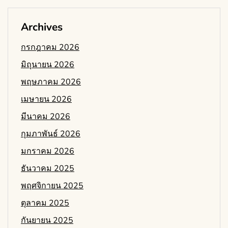
Archives
กรกฎาคม 2026
มิถุนายน 2026
พฤษภาคม 2026
เมษายน 2026
มีนาคม 2026
กุมภาพันธ์ 2026
มกราคม 2026
ธันวาคม 2025
พฤศจิกายน 2025
ตุลาคม 2025
กันยายน 2025