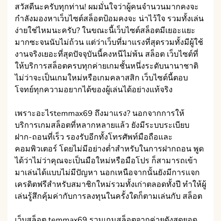
สวัสดีนะครับทุกท่าน! ผมมั่นใจว่าผู้คนจำนวนมากคงจะ
กำลังมองหาเว็บไซต์สล็อตป้อมคงจะ น่าไว้ใจ รวมทั้งเล่น
ง่ายใช่ไหมนะครับ? ในขณะนี้เว็บไซต์สล็อตมีเยอะแยะ
มากซะจนนับไม่ถ้วน แต่ว่าเว็บที่มาแรงที่สุดรวมทั้งมีผู้ใช้
งานจริงเยอะที่สุดปัจจุบันนี้คงหนีไม่พ้น สล็อต เว็บไซต์ที่
ให้บริการสล็อตครบทุกค่ายเกมชั้นหนึ่งระดับนานาชาติ
ไม่ว่าจะเป็นเกมใหม่หรือเกมคลาสสิก เว็บไซต์นี้ตอบ
โจทย์ทุกความอยากได้ของผู้เล่นได้อย่างแท้จริง
เพราะอะไรtemmax69 ถึงมาแรง? นอกจากการให้
บริการเกมสล็อตที่หลากหลายแล้ว ยังมีระบบระเบียบ
ฝาก-ถอนที่เร็ว รองรับอีกทั้งโทรศัพท์มือถือและ
คอมพิวเตอร์ โดยไม่มีอย่างต่ำสำหรับในการฝากถอน พูด
ได้ว่าไม่ว่าคุณจะเป็นมือใหม่หรือมือโปร ก็สามารถเข้า
มาเล่นได้แบบไม่มีปัญหา นอกเหนือจากนั้นยังมีการแจก
เครดิตฟรีสำหรับสมาชิกใหม่รวมทั้งเก่าตลอดทั้งปี ทำให้ผู้
เล่นรู้สึกคุ้มค่ากับการลงทุนในครั้งใดก็ตามเล่นกับ สล็อต
เว็บสล็อต temmax69 รวมเกมสล็อตจากค่ายดังสุดยอด