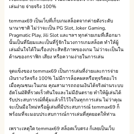
เล่นง่าย จ่ายจริง 100%
temmax69 เป็นเว็บที่เก็บเกมสล็อตจากค่ายดังระดับ
นานาชาติ ไม่ว่าจะเป็น PG Slot, Joker Gaming,
Pragmatic Play, Jili Slot และฯลฯ ทุกค่ายเกมที่เลือกมา
นั้นเป็นที่นิยมและเป็นที่รู้จักในวงการเกมสล็อต ทำให้ผู้
เล่นมั่นใจได้ในเรื่องประสิทธิภาพของเกม ไม่ว่าจะเป็นใน
ด้านของกราฟิก เสียง หรือความง่ายในการเล่น
จุดแข็งของ temmax69 เป็นการเล่นที่ง่ายและการจ่าย
เงินรางวัลจริง 100% ไม่มีการล็อคผลหรือทุจริตอะไร
เมื่อคุณชนะในเกม คุณสามารถถอนเงินได้จริงผ่านระบบ
อัตโนมัติที่รวดเร็วทันใจและไม่มีอันตราย ทำให้ผู้เล่นได้
รับประสบการณ์ที่คุ้มแล้วก็ไว้ใจในทุกการเล่น ไม่ว่าคุณ
จะเป็นมือใหม่หรือผู้เล่นที่มีประสบการณ์ temmax69 ก็
พร้อมที่จะมอบประสบการณ์การเล่นที่สุดยอดให้ท่าน
เพราะเหตุใด temmax69 สล็อตเว็บตรง ก็เลยเป็นเว็บ