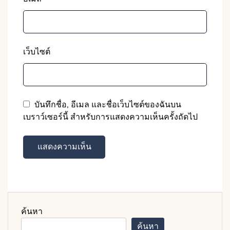
เว็บไซต์
บันทึกชื่อ, อีเมล และชื่อเว็บไซต์ของฉันบน
เบราว์เซอร์นี้ สำหรับการแสดงความเห็นครั้งถัดไป
ค้นหา
ค้นหา