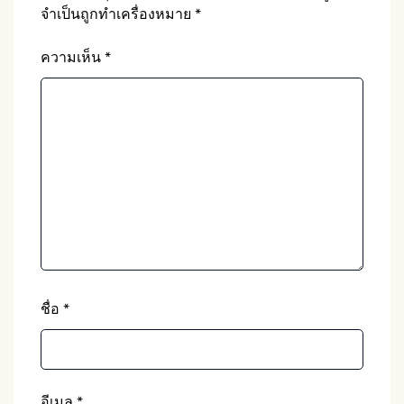
จำเป็นถูกทำเครื่องหมาย
*
ความเห็น
*
ชื่อ
*
อีเมล
*