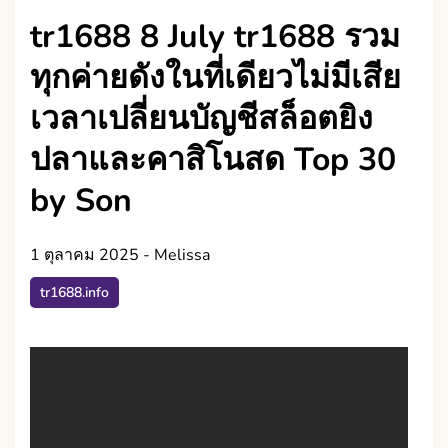
tr1688 8 July tr1688 รวม
ทุกค่ายดังในที่เดียวไม่มีเสีย
เวลาเปลี่ยนบัญชีสล็อตยิง
ปลาและคาสิโนสด Top 30
by Son
1 ตุลาคม 2025
-
Melissa
tr1688.info