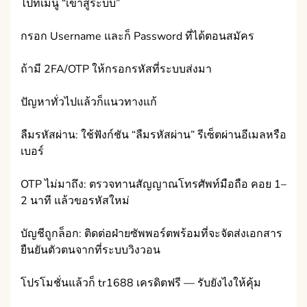
ไปที่เมนู “เข้าสู่ระบบ”
กรอก Username และก็ Password ที่ได้ตอนสมัคร
ถ้ามี 2FA/OTP ให้กรอกรหัสที่ระบบส่งมา
ปัญหาทั่วไปแล้วก็แนวทางแก้
ลืมรหัสผ่าน: ใช้ฟังก์ชัน “ลืมรหัสผ่าน” รีเซ็ตผ่านอีเมลหรือ
เบอร์
OTP ไม่มาถึง: ตรวจทานสัญญาณโทรศัพท์มือถือ คอย 1–
2 นาที แล้วขอรหัสใหม่
บัญชีถูกล็อก: ติดต่อฝ่ายซัพพอร์ตพร้อมที่จะจัดส่งเอกสาร
ยืนยันตัวตนจากที่ระบบวิงวอน
โปรโมชั่นแล้วก็ tr1688 เครดิตฟรี — รับยังไงให้คุ้ม