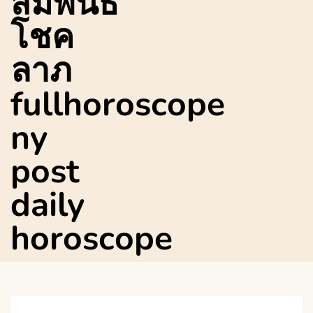
สัมพันธ์
โชค
ลาภ
fullhoroscope
ny
post
daily
horoscope