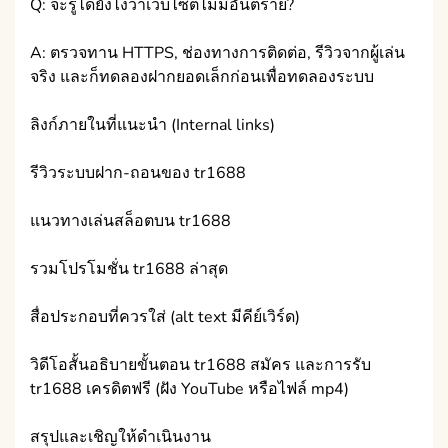
Q: จะรู้ได้ยังไงว่าเว็บไซต์ไม่มีอันตราย?
A: ตรวจทาน HTTPS, ช่องทางการติดต่อ, รีวิวจากผู้เล่น
จริง และก็ทดลองฝากยอดเล็กก่อนเพื่อทดลองระบบ
ลิงก์ภายในที่แนะนำ (Internal links)
รีวิวระบบฝาก-ถอนของ tr1688
แนวทางเล่นสล็อตบน tr1688
รวมโปรโมชั่น tr1688 ล่าสุด
สื่อประกอบที่ควรใส่ (alt text มีคีย์เวิร์ด)
วิดีโอสั้นอธิบายขั้นตอน tr1688 สมัคร และการรับ
tr1688 เครดิตฟรี (ฝัง YouTube หรือไฟล์ mp4)
สรุปและเชิญให้ดำเนินงาน