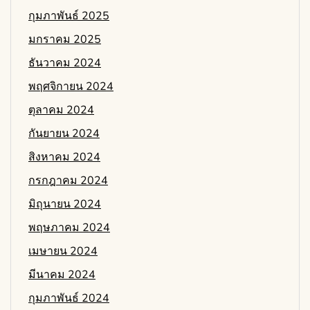
กุมภาพันธ์ 2025
มกราคม 2025
ธันวาคม 2024
พฤศจิกายน 2024
ตุลาคม 2024
กันยายน 2024
สิงหาคม 2024
กรกฎาคม 2024
มิถุนายน 2024
พฤษภาคม 2024
เมษายน 2024
มีนาคม 2024
กุมภาพันธ์ 2024