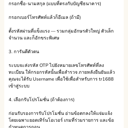
กรอกชื่อ-นามสกุล (แบบที่ตรงกับบัญชีธนาคาร)
กรอกเบอร์โทรศัพท์แล้วก็อีเมล (ถ้ามี)
ตั้งรหัสผ่านที่แข็งแรง — รวมกลุ่มอักษรตัวใหญ่ ตัวเล็ก
จำนวน และก็อักขระพิเศษ
3. การันตีตัวตน
ระบบจะส่งรหัส OTP ไปยังหมายเลขโทรศัพท์ที่ลง
ทะเบียน ให้กรอกรหัสนั้นเพื่อสำรวจ ภายหลังยืนยันแล้ว
คุณจะได้รับ Username เพื่อใช้เพื่อสำหรับการ tr1688
เข้าสู่ระบบ
4. เลือกรับโปรโมชั่น (ถ้าต้องการ)
ก่อนรับรองการรับโปรโมชั่น อ่านข้อตกลงให้แจ่มแจ้ง
โดยเฉพาะยอดเทิร์นโอเวอร์ เกมที่ร่วมรายการ และข้อ
กำหนดการถอน