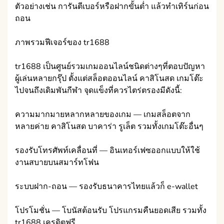
ตัวอย่างเช่น การันตีเบอร์หรือฝากขั้นต่ำ แล้วทำเทิร์นก่อน
ถอน
ภาพรวมฟีเจอร์ของ tr1688
tr1688 เป็นศูนย์รวมเกมออนไลน์ชนิดต่างๆที่ตอบปัญหา
ผู้เล่นหลายกรุ๊ป ตั้งแต่สล็อตออนไลน์ คาสิโนสด เกมโต๊ะ
ไปจนถึงเดิมพันกีฬา จุดแข็งที่ควรไตร่ตรองมีดังนี้:
ความมากมายหลากหลายของเกม — เกมสล็อตจาก
หลายค่าย คาสิโนสด บาคาร่า รูเล็ต รวมทั้งเกมโต๊ะอื่นๆ
รองรับโทรศัพท์เคลื่อนที่ — อินเทอร์เฟซออกแบบให้ใช้
งานสบายบนสมาร์ทโฟน
ระบบฝาก-ถอน — รองรับธนาคารไทยแล้วก็ e-wallet
โปรโมชั่น — โบนัสต้อนรับ โปรแกรมคืนยอดเสีย รวมทั้ง
tr1688 เครดิตฟรี