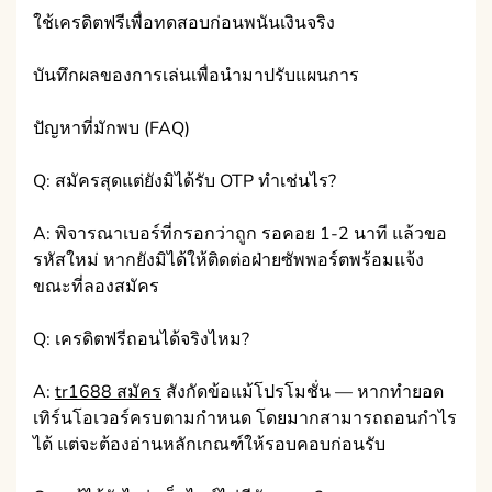
ใช้เครดิตฟรีเพื่อทดสอบก่อนพนันเงินจริง
บันทึกผลของการเล่นเพื่อนำมาปรับแผนการ
ปัญหาที่มักพบ (FAQ)
Q: สมัครสุดแต่ยังมิได้รับ OTP ทำเช่นไร?
A: พิจารณาเบอร์ที่กรอกว่าถูก รอคอย 1-2 นาที แล้วขอ
รหัสใหม่ หากยังมิได้ให้ติดต่อฝ่ายซัพพอร์ตพร้อมแจ้ง
ขณะที่ลองสมัคร
Q: เครดิตฟรีถอนได้จริงไหม?
A:
tr1688 สมัคร
สังกัดข้อแม้โปรโมชั่น — หากทำยอด
เทิร์นโอเวอร์ครบตามกำหนด โดยมากสามารถถอนกำไร
ได้ แต่จะต้องอ่านหลักเกณฑ์ให้รอบคอบก่อนรับ