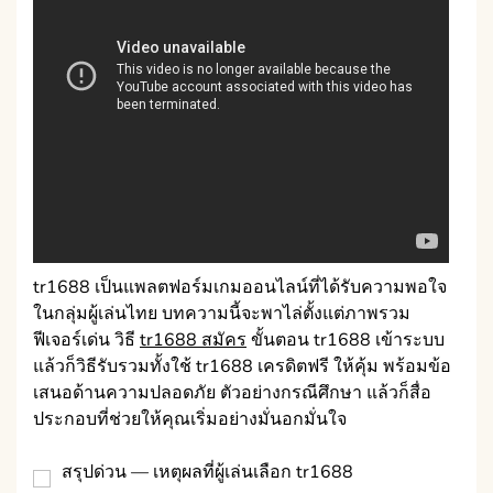
tr1688 เป็นแพลตฟอร์มเกมออนไลน์ที่ได้รับความพอใจ
ในกลุ่มผู้เล่นไทย บทความนี้จะพาไล่ตั้งแต่ภาพรวม
ฟีเจอร์เด่น วิธี
tr1688 สมัคร
ขั้นตอน tr1688 เข้าระบบ
แล้วก็วิธีรับรวมทั้งใช้ tr1688 เครดิตฟรี ให้คุ้ม พร้อมข้อ
เสนอด้านความปลอดภัย ตัวอย่างกรณีศึกษา แล้วก็สื่อ
ประกอบที่ช่วยให้คุณเริ่มอย่างมั่นอกมั่นใจ
สรุปด่วน — เหตุผลที่ผู้เล่นเลือก tr1688