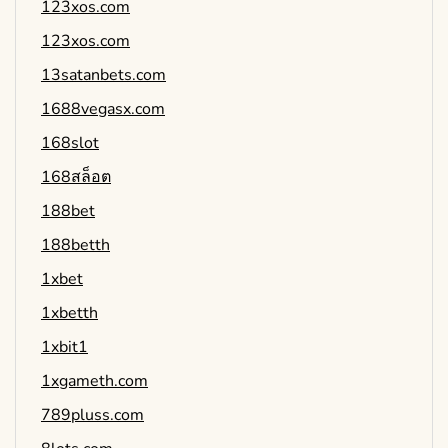
123xos.com
123xos.com
13satanbets.com
1688vegasx.com
168slot
168สล็อต
188bet
188betth
1xbet
1xbetth
1xbit1
1xgameth.com
789pluss.com