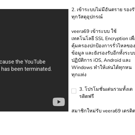
2. เข้าระบบไม่มีอันตราย รองร
ทุกวัสดุอุปกรณ์
veera69 เข้าระบบ ใช้
เทคโนโลยี SSL Encryption เพื่
คุ้มครองปกป้องการรั่วไหลขอ
ข้อมูล และยังรองรับอีกทั้งระบ
ปฏิบัติการ iOS, Android และ
Windows ทำให้เล่นได้ทุกหน
ทุกแห่ง
3. โปรโมชั่นเด่นรวมทั้งเด
รดิตฟรี
สมาชิกใหม่รับ veera69 เดรดิ