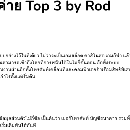
ุกค่าย Top 3 by Rod
อย่างไว้ในที่เดียว ไม่ว่าจะเป็นเกมสล็อต คาสิโนสด เกมกีฬา แล้
คุณสามารถเข้าถึงโลกที่การพนันได้ในไม่กี่ขั้นตอน อีกทั้งระบบ
งงานผ่านอีกทั้งโทรศัพท์เคลื่อนที่และคอมพิวเตอร์ พร้อมสิทธิพิเศ
ำไรตั้งแต่เริ่มต้น
อมูลส่วนตัวไม่กี่ข้อ เป็นต้นว่า เบอร์โทรศัพท์ บัญชีธนาคาร รวมทั
ิ่มเดิมพันได้ทันที