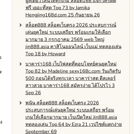
ยูสเดียว เล่นได้ทุกเกม สล็อต168 แจก เครดิต
ฟรี เยอะที่สุด Top 73 by Jamika
Hengjing168d.com 25 กันยายน 26
สล็อต888 สล็อตเว็บตรง 2026 ประสบการณ์
เล่นยุคใหม่ ระบบเสถียร พร้อมเกมให้เลือก
มากมาย 3 กรกฎาคม 2569 web ใหญ่
jin888.asia คาสิโนออนไลน์ เว็บแม่ ทดลองเล่น
Top 18 by Howard
ว
บาคาร่า168 เว็บไพ่สดที่ตอบโจทย์คนยุคใหม่
Top 82 by Madeline sexy168c.com วันเกิดรับ
ษ
500 ถอนได้จริงทุกเวลา บาคาร่าสด ดีลเลอร์
สาวสวย บาคาร่า168 สมัครง่าย ได้โปรไว 3
Sep 26
พนัน สล็อต888 สล็อตเว็บตรง 2026
ประสบการณ์เล่นยุคใหม่ ระบบเสถียร พร้อม
เกมให้เลือกมากมาย เว็บเปิดใหม่ Jin888.asia
้ง
ทดลองเล่น Top 64 by Ezra 21 เวปไซต์แตกง่าย
September 69