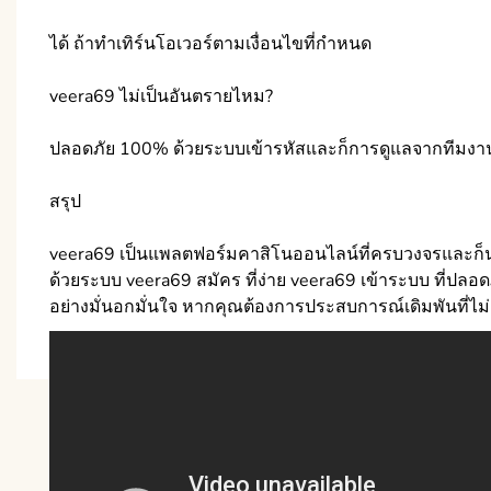
ได้ ถ้าทำเทิร์นโอเวอร์ตามเงื่อนไขที่กำหนด
veera69 ไม่เป็นอันตรายไหม?
ปลอดภัย 100% ด้วยระบบเข้ารหัสและก็การดูแลจากทีมงา
สรุป
veera69 เป็นแพลตฟอร์มคาสิโนออนไลน์ที่ครบวงจรและก็น่
ด้วยระบบ veera69 สมัคร ที่ง่าย veera69 เข้าระบบ ที่ปลอดภัย
อย่างมั่นอกมั่นใจ หากคุณต้องการประสบการณ์เดิมพันที่ไม
แนะแนว
เรื่อง