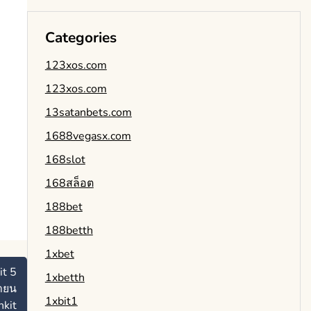
Categories
123xos.com
123xos.com
13satanbets.com
1688vegasx.com
168slot
168สล็อต
188bet
188betth
1xbet
it 5
1xbetth
ายน
1xbit1
nkit