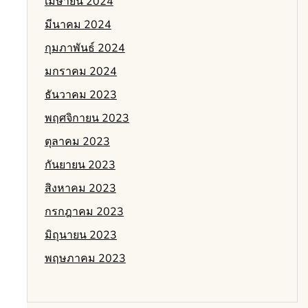
เมษายน 2024
มีนาคม 2024
กุมภาพันธ์ 2024
มกราคม 2024
ธันวาคม 2023
พฤศจิกายน 2023
ตุลาคม 2023
กันยายน 2023
สิงหาคม 2023
กรกฎาคม 2023
มิถุนายน 2023
พฤษภาคม 2023