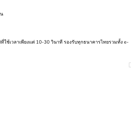
ัน
่ใช้เวลาเพียงแต่ 10-30 วินาที รองรับทุกธนาคารไทยรวมทั้ง e-
์