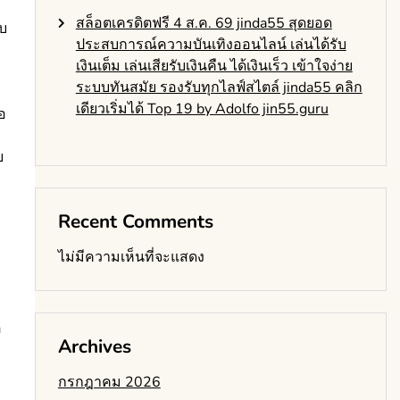
สล็อตเครดิตฟรี 4 ส.ค. 69 jinda55 สุดยอด
ับ
ประสบการณ์ความบันเทิงออนไลน์ เล่นได้รับ
เงินเต็ม เล่นเสียรับเงินคืน ได้เงินเร็ว เข้าใจง่าย
ระบบทันสมัย รองรับทุกไลฟ์สไตล์ jinda55 คลิก
เดียวเริ่มได้ Top 19 by Adolfo jin55.guru
อ
ง
บ
Recent Comments
ไม่มีความเห็นที่จะแสดง
ต
Archives
กรกฎาคม 2026