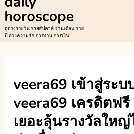
daily
horoscope
ดูดวงรายวัน รายสัปดาห์ รานเดือน ราย
ปี ดวงความรัก การงาน การเงิน
veera69 เข้าสู่ระบ
veera69 เครดิตฟรี
เยอะลุ้นรางวัลใหญ่