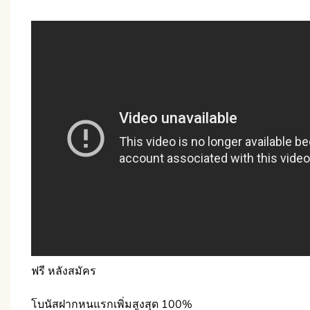
ฟรี หลังสมัคร
โบนัสฝากหนแรกเพิ่มสูงสุด 100%