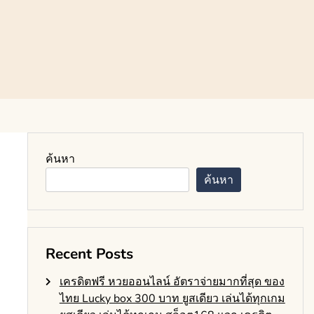
ค้นหา
ค้นหา
Recent Posts
เครดิตฟรี หวยออนไลน์ อัตราจ่ายมากที่สุด ของ
ไทย Lucky box 300 บาท ยูสเดียว เล่นได้ทุกเกม