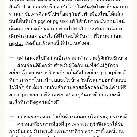
อันดับ 1 จากออสเตรีย มากับโปรโมชั่นสุดโหด ที่จะพาทุก
ท่านมารับเครดิตฟรีไปพร้อมๆกับทั่วฟ้าเมืองไทยได้แล้ว
วันนี้พื้นที่เข้า pgslot pg ของแท้ ให้บริการพนันออนไลน์
เต็มแบบอย่างที่จะพาทุกท่านไปพบกับประสบการณ์การ
เดิมพัน สล็อต ออนไลน์ที่ไม่เคยได้รับจากที่ไหนมาก่อน
pgslot
เกิดขึ้นแล้วตรงนี้ ที่ประเทศไทย
แต่ก่อนจะไปถึงส่วนอื่น เรามาทำความรู้จักกันซักบาง
ส่วนก่อนดียิ่งกว่า สำหรับผู้ใดกันแน่ที่ยังไม่รู้จักว่า
สล็อตเว็บตรงของจริงจะต้องเป็นยังไง สล็อต pg pg ต้องมี
ที่มา มาจากไหน มีระบบอะไรบ้าง วันนี้จะมาบอกกันแบบ
ไม่มีกั๊ก จัดเต็มระบบกันสำหรับสายสล็อตออนไลน์ค่ายพีจี
สาวก pg ขอองแท้ห้ามพลาด! มาดูกันเลยดีกว่าว่าจะมี
อะไรที่น่าดึงดูดกันบ้าง!?
• เว็บตรงของแท้จำเป็นต้องเล่นแบบไม่กระตุก ระบบมี
ความเสถียรภาพที่สูงที่สุด เพราะเหตุว่าจึงควรได้รับ
การยินยอมรับในระดับนานาชาติว่า พวกเราเป็นหนึ่งใน