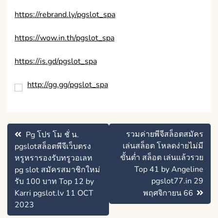
https://rebrand.ly/pgslot_spa
https://wow.in.th/pgslot_spa
https://is.gd/pgslot_spa
http://gg.gg/pgslot_spa
แนะแนว
รวมค่ายพีจีสล็อตสมัคร
Pg โปร โม ชั่ น.
เรื่อง
เล่นสล็อต โหลดง่ายไม่มี
pgslotสล็อตพีจีเว็บตรง
ขั้นต่ำ สล็อต เล่นแล้วรวย
หรูหรารองรับทรูวอเลท
Top 41 by Angeline
pg slot สมัครสมาชิกใหม่
pgslot77.in 29
รับ 100 บาท Top 12 by
Karri pgslot.lv 11 OCT
พฤศจิกายน 66
2023