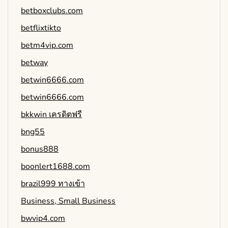
betboxclubs.com
betflixtikto
betm4vip.com
betway
betwin6666.com
betwin6666.com
bkkwin เครดิตฟรี
bng55
bonus888
boonlert1688.com
brazil999 ทางเข้า
Business, Small Business
bwvip4.com