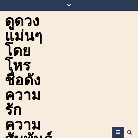
Skip
to
ดูดวง
content
แม่นๆ
โดย
โหร
ชื่อดัง
ความ
รัก
ความ