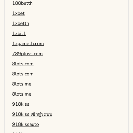
188betth
1xbet
1xbetth
1xbit1
1xgameth.com
789pluss.com
8lots.com
8lots.com
8lots.me
8lots.me
918kiss
918kiss เข้าสู่ระบบ
918kissauto