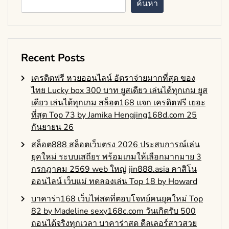
ค้นหา
Recent Posts
เครดิตฟรี หวยออนไลน์ อัตราจ่ายมากที่สุด ของ
ไทย Lucky box 300 บาท ยูสเดียว เล่นได้ทุกเกม ยูส
เดียว เล่นได้ทุกเกม สล็อต168 แจก เครดิตฟรี เยอะ
ที่สุด Top 73 by Jamika Hengjing168d.com 25
กันยายน 26
สล็อต888 สล็อตเว็บตรง 2026 ประสบการณ์เล่น
ยุคใหม่ ระบบเสถียร พร้อมเกมให้เลือกมากมาย 3
กรกฎาคม 2569 web ใหญ่ jin888.asia คาสิโน
ออนไลน์ เว็บแม่ ทดลองเล่น Top 18 by Howard
บาคาร่า168 เว็บไพ่สดที่ตอบโจทย์คนยุคใหม่ Top
82 by Madeline sexy168c.com วันเกิดรับ 500
ถอนได้จริงทุกเวลา บาคาร่าสด ดีลเลอร์สาวสวย