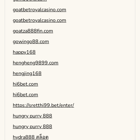
goatbetroyalcasino.com
goatbetroyalcasino.com
goatza888fin.com
gowingo88.com
happy168
hengheng9899.com
hengjing168
hi6bet.com
hi6bet.com
https://sretthi99.bet/enter/
hungry purry 888
hungry purry 888
hydra888 สล็อต